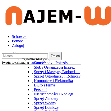
Schowek
Pomoc
Zaloguj
Oferty wynajmu
Zmień
Wybierz kategorię
twoja lokalizacja:
zmień >>
Samochody i Pojazdy
Ślub i Organizacja Imprez
Sprzęt i Maszyny Budowlane
Sprzęt Ogrodniczy i Rolniczy
Komputery i Elektronika
Biuro i Firma
Personel
Nieruchomości i Noclegi
Sprzęt Zimowy
Sprzęt Wodny
Sprzęt Lotniczy