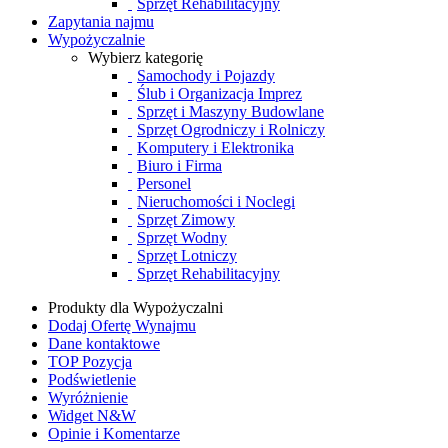
Sprzęt Rehabilitacyjny
Zapytania najmu
Wypożyczalnie
Wybierz kategorię
Samochody i Pojazdy
Ślub i Organizacja Imprez
Sprzęt i Maszyny Budowlane
Sprzęt Ogrodniczy i Rolniczy
Komputery i Elektronika
Biuro i Firma
Personel
Nieruchomości i Noclegi
Sprzęt Zimowy
Sprzęt Wodny
Sprzęt Lotniczy
Sprzęt Rehabilitacyjny
Produkty dla Wypożyczalni
Dodaj Ofertę Wynajmu
Dane kontaktowe
TOP Pozycja
Podświetlenie
Wyróżnienie
Widget N&W
Opinie i Komentarze