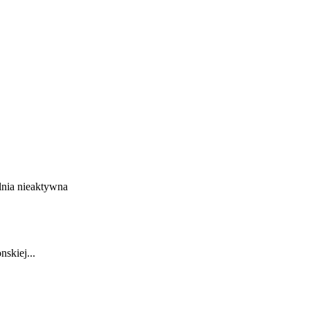
nia
nieaktywna
skiej...