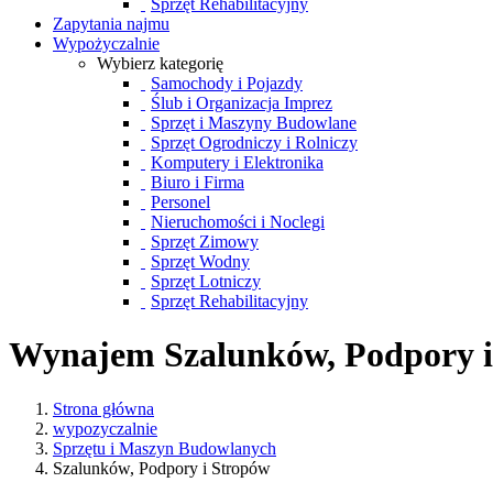
Sprzęt Rehabilitacyjny
Zapytania najmu
Wypożyczalnie
Wybierz kategorię
Samochody i Pojazdy
Ślub i Organizacja Imprez
Sprzęt i Maszyny Budowlane
Sprzęt Ogrodniczy i Rolniczy
Komputery i Elektronika
Biuro i Firma
Personel
Nieruchomości i Noclegi
Sprzęt Zimowy
Sprzęt Wodny
Sprzęt Lotniczy
Sprzęt Rehabilitacyjny
Wynajem Szalunków, Podpory i
Strona główna
wypozyczalnie
Sprzętu i Maszyn Budowlanych
Szalunków, Podpory i Stropów