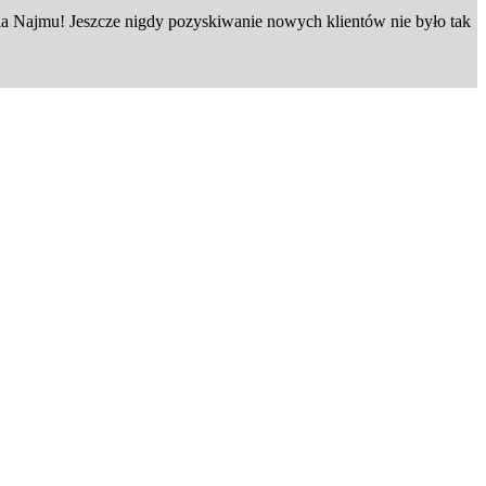
 Najmu! Jeszcze nigdy pozyskiwanie nowych klientów nie było tak