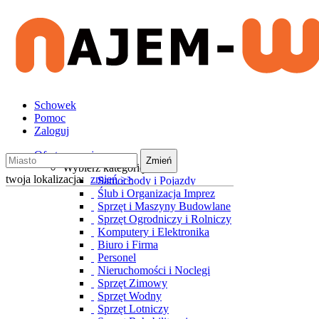
Schowek
Pomoc
Zaloguj
Oferty wynajmu
Zmień
Wybierz kategorię
twoja lokalizacja:
zmień >>
Samochody i Pojazdy
Ślub i Organizacja Imprez
Sprzęt i Maszyny Budowlane
Sprzęt Ogrodniczy i Rolniczy
Komputery i Elektronika
Biuro i Firma
Personel
Nieruchomości i Noclegi
Sprzęt Zimowy
Sprzęt Wodny
Sprzęt Lotniczy