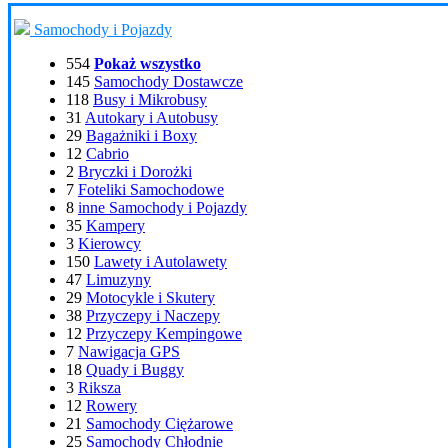
Samochody i Pojazdy
554
Pokaż wszystko
145
Samochody Dostawcze
118
Busy i Mikrobusy
31
Autokary i Autobusy
29
Bagażniki i Boxy
12
Cabrio
2
Bryczki i Dorożki
7
Foteliki Samochodowe
8
inne Samochody i Pojazdy
35
Kampery
3
Kierowcy
150
Lawety i Autolawety
47
Limuzyny
29
Motocykle i Skutery
38
Przyczepy i Naczepy
12
Przyczepy Kempingowe
7
Nawigacja GPS
18
Quady i Buggy
3
Riksza
12
Rowery
21
Samochody Ciężarowe
25
Samochody Chłodnie