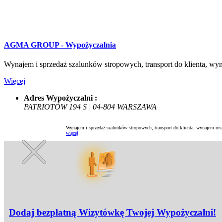
AGMA GROUP - Wypożyczalnia
Wynajem i sprzedaż szalunków stropowych, transport do klienta, w
Więcej
Adres Wypożyczalni :
PATRIOTÓW 194 S | 04-804 WARSZAWA
Wynajem i sprzedaż szalunków stropowych, transport do klienta, wynajem ru
więcej
Dodaj bezpłatną Wizytówkę Twojej Wypożyczalni!