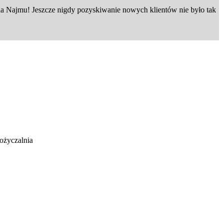
 Najmu! Jeszcze nigdy pozyskiwanie nowych klientów nie było tak
życzalnia