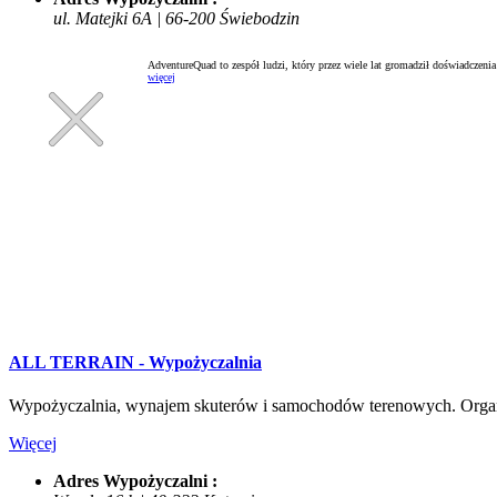
ul. Matejki 6A | 66-200 Świebodzin
AdventureQuad to zespół ludzi, który przez wiele lat gromadził doświadczenia 
więcej
ALL TERRAIN - Wypożyczalnia
Wypożyczalnia, wynajem skuterów i samochodów terenowych. Organi
Więcej
Adres Wypożyczalni :