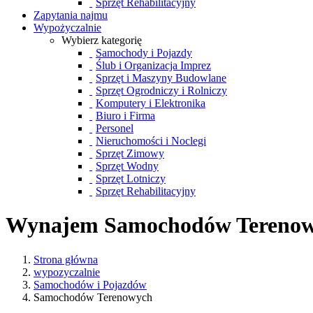
Sprzęt Rehabilitacyjny
Zapytania najmu
Wypożyczalnie
Wybierz kategorię
Samochody i Pojazdy
Ślub i Organizacja Imprez
Sprzęt i Maszyny Budowlane
Sprzęt Ogrodniczy i Rolniczy
Komputery i Elektronika
Biuro i Firma
Personel
Nieruchomości i Noclegi
Sprzęt Zimowy
Sprzęt Wodny
Sprzęt Lotniczy
Sprzęt Rehabilitacyjny
Wynajem Samochodów Tereno
Strona główna
wypozyczalnie
Samochodów i Pojazdów
Samochodów Terenowych