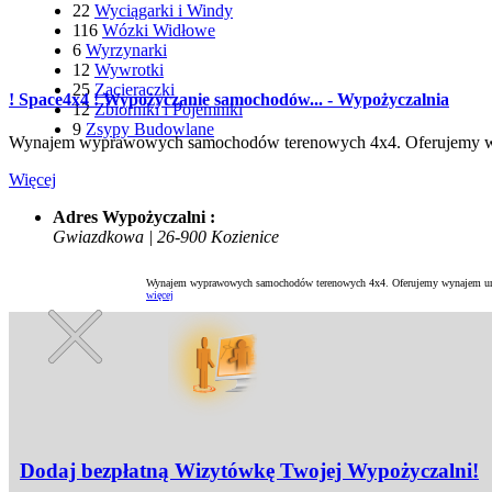
22
Wyciągarki i Windy
116
Wózki Widłowe
6
Wyrzynarki
12
Wywrotki
25
Zacieraczki
! Space4x4 ! Wypożyczanie samochodów... - Wypożyczalnia
12
Zbiorniki i Pojemniki
9
Zsypy Budowlane
Wynajem wyprawowych samochodów terenowych 4x4. Oferujemy wyn
Więcej
Adres Wypożyczalni :
Gwiazdkowa | 26-900 Kozienice
Wynajem wyprawowych samochodów terenowych 4x4. Oferujemy wynajem uni
więcej
Dodaj bezpłatną Wizytówkę Twojej Wypożyczalni!