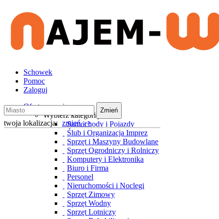
Schowek
Pomoc
Zaloguj
Oferty wynajmu
Zmień
Wybierz kategorię
twoja lokalizacja:
zmień >>
Samochody i Pojazdy
Ślub i Organizacja Imprez
Sprzęt i Maszyny Budowlane
Sprzęt Ogrodniczy i Rolniczy
Komputery i Elektronika
Biuro i Firma
Personel
Nieruchomości i Noclegi
Sprzęt Zimowy
Sprzęt Wodny
Sprzęt Lotniczy