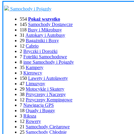
Samochody i Pojazdy
554
Pokaż wszystko
145
Samochody Dostawcze
118
Busy i Mikrobusy
31
Autokary i Autobusy
29
Bagażniki i Boxy
12
Cabrio
2
Bryczki i Dorożki
7
Foteliki Samochodowe
8
inne Samochody i Pojazdy
35
Kampery
3
Kierowcy
150
Lawety i Autolawety
47
Limuzyny
29
Motocykle i Skutery
38
Przyczepy i Naczepy
12
Przyczepy Kempingowe
7
Nawigacja GPS
18
Quady i Buggy
3
Riksza
12
Rowery
21
Samochody Ciężarowe
25
Samochody Chłodnie