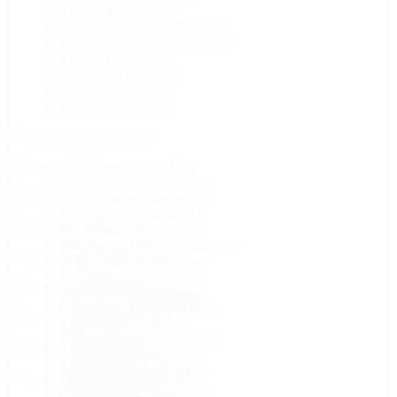
3
Parasole Grzewcze
28
Sceny, Estrady i Trybuny
3
Stoiska Targowe i Handlowe
5
Stroje i Kostiumy
47
Zabawy dla Dzieci
7
Zespoły i Muzycy
2
Zespoły Taneczne
Samochody i Pojazdy
Sprzęt i Maszyny Budowlane
1423
Pokaż wszystko
554
Samochody Osobowe
Sprzęt Ogrodniczy i Rolniczy
2801
Pokaż wszystko
145
Samochody Dostawcze
358
Koparki i Ładowarki
118
Busy i Mikrobusy
Komputery i Elektronika
201
Pokaż wszystko
291
Podnośniki i Zwyżki
31
Autokary i Autobusy
41
Glebogryzarki i Kultywatory
139
Zagęszczarki i Ubijaki
29
Bagażniki i Boxy
Biuro i Firma
274
Pokaż wszystko
33
Kosiarki i Kosy
149
Agregaty i Generatory
12
Cabrio
33
Ekrany i Telewizory
13
Nożyce do Żywopłotu
23
Betoniarki
2
Bryczki i Dorożki
Personel
85
Pokaż wszystko
40
Projektory i Rzutniki
9
Ciągniki i Traktory
61
Cykliniarki i Szlifierki
7
Foteliki Samochodowe
1
Automaty Sprzedające
112
Kamery i Sprzęt Video
8
inny Sprzęt Ogrodniczy
86
Dźwigi i Żurawie
8
inne Samochody i Pojazdy
Nieruchomości i Noclegi
15
Pokaż wszystko
2
Meble Biurowe
5
Drukarki
5
inny Sprzęt Rolniczy
15
Frezarki
35
Kampery
2
Hostessy
10
Powierzchnie Reklamowe
8
Inna Elektronika
5
Łuparki
5
Gwintownice
3
Kierowcy
Sprzęt Zimowy
573
Pokaż wszystko
8
Przeprowadzki
2
Dzieła Sztuki
2
Inne Komputery
1
Odśnieżarki
1
Iglofiltry
150
Lawety i Autolawety
198
Mieszkania i Noclegi
1
inny Personel
4
Klimatyzacja
1
Kioski Multimedialne
4
Opryskiwacze
90
inny Sprzęt Budowlany
47
Limuzyny
Sprzęt Wodny
24
Pokaż wszystko
13
Domki Letniskowe
2
Mikołaje
6
inny Sprzęt Biurowy
5
Konsole i Gry
24
Rębaki i Rozdrabniacze
24
Kontenery
29
Motocykle i Skutery
8
Narty
10
Biura