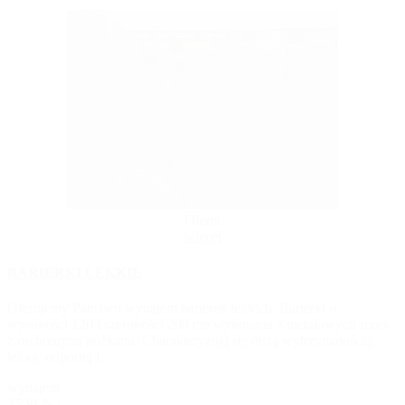
Oferta
więcej
BARIERKI LEKKIE
Oferujemy Państwu wynajem barierek lekkich. Barierki o
wysokości 120 i szerokości 200 cm wykonana z metalowych rurek
z ruchomymi nóżkami. Charakteryzują się dużą wytrzymałością,
lekką, odporną i...
wynajem
25 PLN /