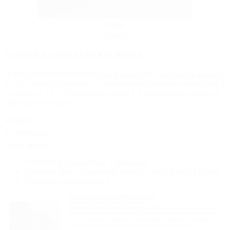
Oferta
więcej
SCHODY NA POKAZ MODY SCENA
WYNAJEM SCHODÓWWysokie schody W najwyższym punkcie
ok 2m Sschody zbudowane z modułowych podestów scenicznych o
wymiarze 1.5 x 0.75Szerokość stopnia 1.5 m wysokość stopnia 20
cmSchody to ciekawe...
wynajem
- /
do negocjacji
zapisz
Więcej
Lokalizacja
mazowieckie
»
Warszawa
Wynajem
Ślub i Organizacja Imprez
»
Scen, Estrad i Trybun
Wizytówka wypożyczalni
SCHODY NA POKAZ MODY SCENA
Lokalizacja:
mazowieckie
»
Warszawa
WYNAJEM SCHODÓWWysokie schody W najwyższym punkcie ok 2m
Sschody zbudowane z modułowych podestów scenicznych o wymiarze
1.5 x 0.75Szerokość stopnia 1.5 m wysokość stopnia 20 cmSchody to
ciekawe rozwiązanie na pokaz mody, musical, event.
więcej