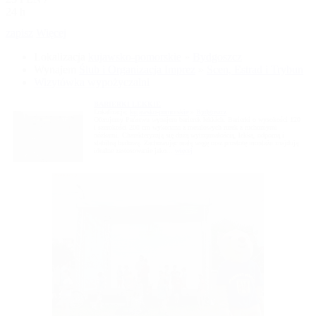
24 h
zapisz
Więcej
Lokalizacja
kujawsko-pomorskie
»
Bydgoszcz
Wynajem
Ślub i Organizacja Imprez
»
Scen, Estrad i Trybun
Wizytówka wypożyczalni
BARIERKI LEKKIE
Lokalizacja:
kujawsko-pomorskie
»
Bydgoszcz
Oferujemy Państwu wynajem barierek lekkich. Barierki o wysokości 120
i szerokości 200 cm wykonana z metalowych rurek z ruchomymi
nóżkami. Charakteryzują się dużą wytrzymałością, lekką, odporną i
stabilną budową. Zachowując małą wagę oraz prostotę montażu znajdują
idealne zastosowanie jako...
więcej