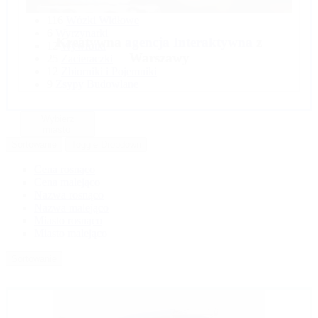
22
Wyciągarki i Windy
116
Wózki Widłowe
6
Wyrzynarki
Kreatywna
agencja Interaktywna
z
12
Wywrotki
Warszawy
25
Zacieraczki
12
Zbiorniki i Pojemniki
9
Zsypy Budowlane
Wybierz
miasto
Sortowanie
Toggle Dropdown
Cena rosnąco
Cena malejąco
Nazwa rosnąco
Nazwa malejąco
Miasto rosnąco
Miasto malejąco
Sortowanie