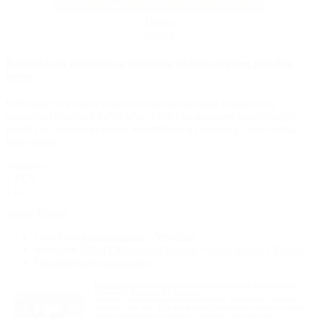
Oferta
więcej
Konstrukcja aluminiowa sceniczna stoisko targowe mobilna
scena
Oferujemy wynajem/wypożyczenie konstrukcji aluminiowej
scenicznej trisystem 2x3m wys. 2,5m (do dowolnej modyfikacji)
idealna na: stoiska targowe, konstrukcje na promocje, jako scena,
jako rampa...
wynajem
1 PLN /
1 h
zapisz
Więcej
Lokalizacja
dolnośląskie
»
Wrocław
Wynajem
Ślub i Organizacja Imprez
»
Scen, Estrad i Trybun
Wizytówka wypożyczalni
Konstrukcja aluminiowa sceniczna stoisko targowe mobilna scena
Lokalizacja:
dolnośląskie
»
Wrocław
Oferujemy wynajem/wypożyczenie konstrukcji aluminiowej scenicznej
trisystem 2x3m wys. 2,5m (do dowolnej modyfikacji) idealna na: stoiska
targowe, konstrukcje na promocje, jako scena, jako rampa pod