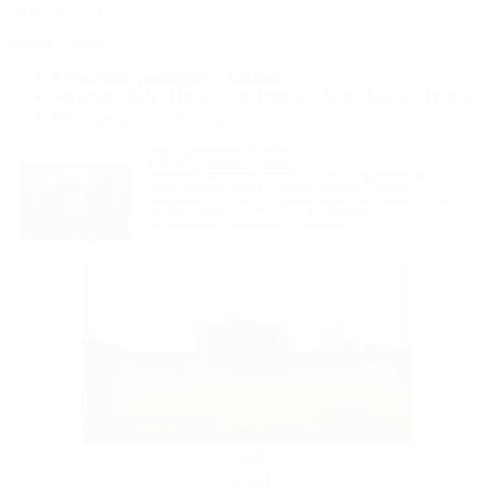
- /
do negocjacji
zapisz
Więcej
Lokalizacja
pomorskie
»
Gdańsk
Wynajem
Ślub i Organizacja Imprez
»
Scen, Estrad i Trybun
Wizytówka wypożyczalni
Scena z zadaszeniem 10,5x8 m
Lokalizacja:
pomorskie
»
Gdańsk
Oferujemy Państwu wynajem sceny 10,5x8 m. Zaprojektowana na
średnie koncerty, festyny i imprezy plenerowe. Zadaszenie
dwuspadowe : 10,5x8 m, wysokość słupów 8 m. Scena: 10 x 7m -
wysokość regulowana od 1 do 1,6 m. Zadaszenie i scena
wyprodukowane przez Alustage. Dodatkowe...
więcej
Oferta
więcej