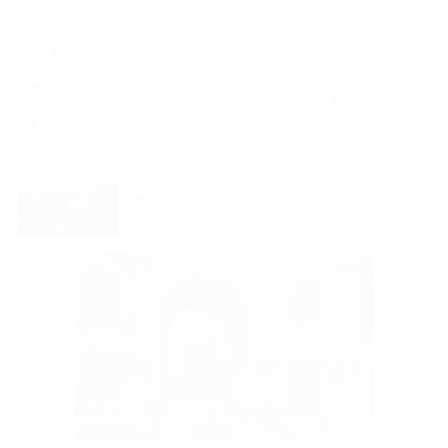
wynajem
- /
do negocjacji
zapisz
Więcej
Lokalizacja
pomorskie
»
Gdańsk
Wynajem
Ślub i Organizacja Imprez
»
Scen, Estrad i Trybun
Wizytówka wypożyczalni
Konstrukcje sceniczne
Lokalizacja:
pomorskie
»
Gdańsk
Oferujemy Państwu wynajem konstrukcji scenicznych.Oferujemy budowę
konstrukcji scenicznych takich jak: wieże, bramki do podwieszenia
nagłośnienia konstrukcje do zawieszenia ekranów diodowych konstrukcje
pod oświetlenie efektowe i scenografię konstrukcje wystawiennicze oraz
inne na...
więcej