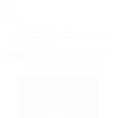
wynajem
58 PLN /
24 h
do negocjacji
zapisz
Więcej
Lokalizacja
mazowieckie
»
Warszawa
Wynajem
Ślub i Organizacja Imprez
»
Scen, Estrad i Trybun
Wizytówka wypożyczalni
Scena wybieg podest podesty 2 x 1
Lokalizacja:
mazowieckie
»
Warszawa
Modułowy podest sceniczny jest produktem bazowym do tworzenia scen,
wybiegów na pokazy mody, widowni oraz podiów na
konferencje.OFERUJEMY WYNAJEM SCENY - PODESTY
SCENICZNE Wymiar jednego podestu: 2 m x 1m, waga ok 29 kg,
pokryty jest wodoodporną sklejką antyposlizgową. Wytrzymałość
podestu...
więcej