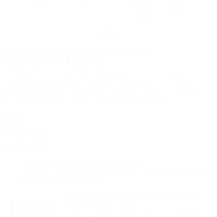
Oferta
więcej
KONSTRUKCJA ALUMINIOWA QUADRO /
KRATOWNICA / TRAWERS
Konstrukcja Quadrosystem 290 HD3 Alustage Quadro
oznacza konstrukcję zbudowaną z czterech profili 290 mm ”“
szerokość trawesa HD3 ”“ grubość ścianki profilu...
wynajem
40 PLN /
24 h
do negocjacji
zapisz
Więcej
Lokalizacja
mazowieckie
»
Warszawa
Wynajem
Ślub i Organizacja Imprez
»
Scen, Estrad i Trybun
Wizytówka wypożyczalni
KONSTRUKCJA ALUMINIOWA QUADRO / KRATOWNICA /
TRAWERS
Lokalizacja:
mazowieckie
»
Warszawa
Konstrukcja Quadrosystem 290 HD3 Alustage Quadro oznacza
konstrukcję zbudowaną z czterech profili 290 mm ”“ szerokość