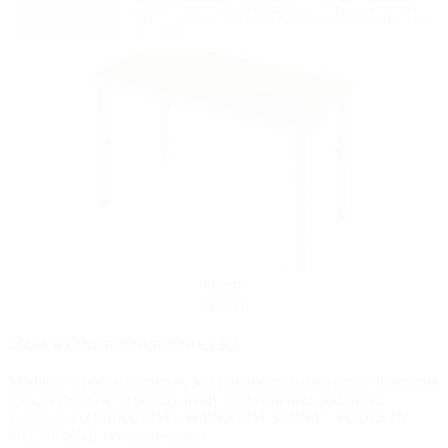
trawesa HD3 ”“ grubość ścianki profilu Certyfikat: ISO DIN
4113 Certyfikat: TUV NORD Posiadamy odcinki: 0.5m, 1m, 1.5m,
2m...
więcej
Oferta
więcej
Scena wybieg podest podesty 2 x 1
Modułowy podest sceniczny jest produktem bazowym do tworzenia
scen, wybiegów na pokazy mody, widowni oraz podiów na
konferencje.OFERUJEMY WYNAJEM SCENY - PODESTY
SCENICZNE Wymiar jednego...