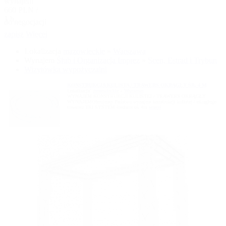
wynajem
660 PLN /
1 h
do negocjacji
zapisz
Więcej
Lokalizacja
mazowieckie
»
Warszawa
Wynajem
Ślub i Organizacja Imprez
»
Scen, Estrad i Trybun
Wizytówka wypożyczalni
KONSTRUKCJA KULISTA / TRAWERS OKRĄGŁY ŚR. 4 M
Lokalizacja:
mazowieckie
»
Warszawa
WYNAJEM KONSTRUKCJI KULISTEJ / TRAWERS OKRĄGŁY
WYNAJEMOferujemy Państwu wynajem konstrukcji kulistej / okrągłego
trawersu TRI SYSTEM średnica ok 4m
więcej