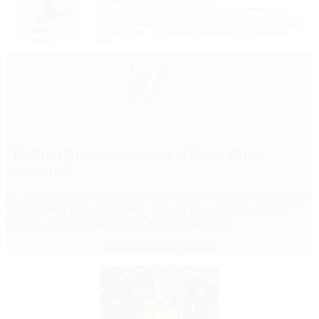
Lokalizacja:
kujawsko-pomorskie
»
Toruń
Witam serdecznie, Proponuje na wynajem polerkę Stayer PL2500E. 1-2
dni: 30 zł Kolejna doba: 20 zł Weekend: 40 zł Powyższe ceny są cenami
netto Kaucja 200 zł zwracana przy zdaniu sprawnego sprzętu. Oferujemy
także pastę, gąbki i filce polerskie (po uprzedniej informacji co jest...
więcej
Dodamy bezpłatnie wszystkie Twoje oferty
wynajmu!
Dodamy bezpłatnie wszystkie Twoje Oferty Wynajmu i pomożemy
Tobie zdobyć nowych klientów! Z nami zdobywanie nowych
klientów jest proste i wygodne. Przekonaj się sam!
Dodaj ofertę wynajmu