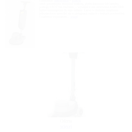
Lokalizacja:
małopolskie
»
Kraków
Jeżeli potrzebujesz doczyścić terakotę, płytki kamienne lub lastriko,
podłogę z PCV lub linoleum, – wynajęta u nas szorowarka KARCHER
będzie niezastąpiona do tego zadania. Łatwe w obsłudze urządzenie
jednotarczowe sprawdzi się w pielęgnacji małych i średnich powierzchni.
Urządzenie wyposażone...
więcej
Oferta
więcej