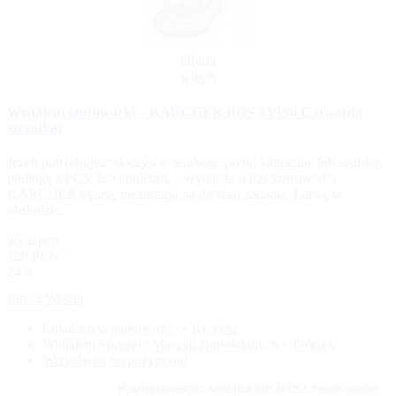
Oferta
więcej
Wynajem szorowarki – KARCHER BDS 33/190 C (twarda
szczotka)
Jeżeli potrzebujesz doczyścić terakotę, płytki kamienne lub lastriko,
podłogę z PCV lub linoleum, – wynajęta u nas szorowarka
KARCHER będzie niezastąpiona do tego zadania. Łatwe w
obsłudze...
wynajem
120 PLN /
24 h
zapisz
Więcej
Lokalizacja
małopolskie
»
Kraków
Wynajem
Sprzętu i Maszyn Budowlanych
»
Polerek
Wizytówka wypożyczalni
Wynajem szorowarki – KARCHER BDS 33/190 C (twarda szczotka)