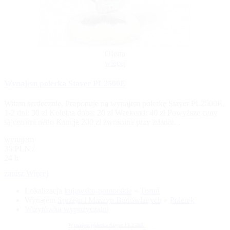
Oferta
więcej
Wynajem polerka Stayer PL2500E
Witam serdecznie, Proponuje na wynajem polerkę Stayer PL2500E.
1-2 dni: 30 zł Kolejna doba: 20 zł Weekend: 40 zł Powyższe ceny
są cenami netto Kaucja 200 zł zwracana przy zdaniu...
wynajem
36 PLN /
24 h
zapisz
Więcej
Lokalizacja
kujawsko-pomorskie
»
Toruń
Wynajem
Sprzętu i Maszyn Budowlanych
»
Polerek
Wizytówka wypożyczalni
Wynajem polerka Stayer PL2500E