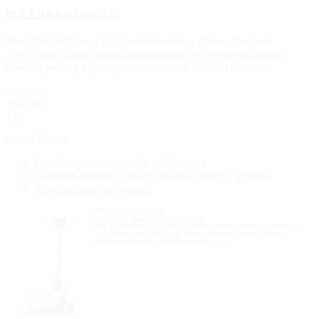
POLERKA NUMATIC
Moc 1500 WObroty 150 obr/minŚrednica 400mmZasilanie
230VCiężar 32kgŚrednica padu 400mm W ofercie posiadamy
również polerkę z przełączeniem obrtów 150/300 obr/min
wynajem
16 PLN /
1 h
zapisz
Więcej
Lokalizacja
mazowieckie
»
Warszawa
Wynajem
Sprzętu i Maszyn Budowlanych
»
Polerek
Wizytówka wypożyczalni
POLERKA NUMATIC
Lokalizacja:
mazowieckie
»
Warszawa
Moc 1500 WObroty 150 obr/minŚrednica 400mmZasilanie 230VCiężar
32kgŚrednica padu 400mm W ofercie posiadamy również polerkę z
przełączeniem obrtów 150/300 obr/min
więcej