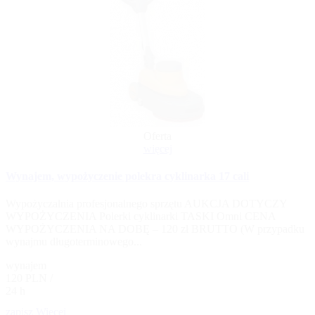
Oferta
więcej
Wynajem, wypożyczenie polekra cyklinarka 17 cali
Wypożyczalnia profesjonalnego sprzętu AUKCJA DOTYCZY
WYPOŻYCZENIA Polerki cyklinarki TASKI Omni CENA
WYPOŻYCZENIA NA DOBĘ – 120 zł BRUTTO (W przypadku
wynajmu długoterminowego...
wynajem
120 PLN /
24 h
zapisz
Więcej