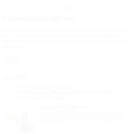
więcej
POLERKA EINHELL BPPS 1100E
Wypożyczalnia oferuje wynajem polerki EINHELL BPPS 1100E:
Moc 1100W Liczba obrotów biegu jałowego 1000-3000min-1
Średnica tarcz polersko-szlifierskich 180mm Waga 4,57kg Mocna i
poręczna...
wynajem
25 PLN /
24 h
zapisz
Więcej
Lokalizacja
łódzkie
»
Rzgów
Wynajem
Sprzętu i Maszyn Budowlanych
»
Polerek
Wizytówka wypożyczalni
POLERKA EINHELL BPPS 1100E
Lokalizacja:
łódzkie
»
Rzgów
Wypożyczalnia oferuje wynajem polerki EINHELL BPPS 1100E: Moc
1100W Liczba obrotów biegu jałowego 1000-3000min-1 Średnica tarcz
polersko-szlifierskich 180mm Waga 4,57kg Mocna i poręczna
Zapraszamy!
więcej