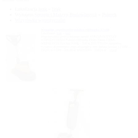
Lokalizacja
brak
»
brak
Wynajem
Sprzętu i Maszyn Budowlanych
»
Polerek
Wizytówka wypożyczalni
Wynajem, wypożyczenie polekra cyklinarka 17 cali
Lokalizacja:
brak
»
brak
Wypożyczalnia profesjonalnego sprzętu AUKCJA DOTYCZY
WYPOŻYCZENIA Polerki cyklinarki TASKI Omni CENA
WYPOŻYCZENIA NA DOBĘ – 120 zł BRUTTO (W przypadku
wynajmu długoterminowego obowiązują ceny podane poniżej ) 2 DNI -
210,00 zł 3 DNI - 310,00 zł WEEKEND - 210,00 zł...
więcej