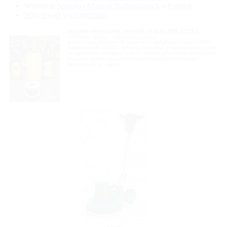
Wynajem
Sprzętu i Maszyn Budowlanych
»
Polerek
Wizytówka wypożyczalni
Wynajem, wypożyczenie Szorowarka Karcher BDS 33/190 C
Lokalizacja:
śląskie
»
Siemianowice Śląskie
Jednotarczowe urządzenie do czyszczenia i pielęgnacji twardych podłóg.
Przeznaczone do małych i średnich powierzchni. Urządzenie przeznaczone
do czyszczenia i pielęgnacji małych i średnich powierzchni. Kompaktowe
urządzenie idealnie skrojone dla zadań czekających na urządzenia
jednotarczowe w...
więcej