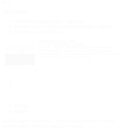
24 h
zapisz
Więcej
Lokalizacja
mazowieckie
»
Warszawa
Wynajem
Sprzętu i Maszyn Budowlanych
»
Polerek
Wizytówka wypożyczalni
Polerka do parkietów 1218E
Lokalizacja:
mazowieckie
»
Warszawa
Producent : SILVER LINEśrednica dysku : 450 mmzasilanie :
220Vzastosowanie : do polerowania, czyszczenia, szlifowania i
szorowania podłóg Cena wynajmu netto: 60.00 PLN / 1 dobaCena
wynajmu brutto: 73.2 PLN / 1 doba
więcej
1
polerka
polerki
© 2026 najem-wynajem.pl - portal z ogłoszeniami i ofertami
wypożyczalni. Wszelkie prawa zastrzeżone