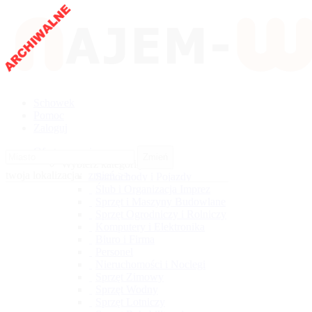
Schowek
Pomoc
Zaloguj
Oferty wynajmu
Zmień
Wybierz kategorię
twoja lokalizacja:
zmień >>
Samochody i Pojazdy
Ślub i Organizacja Imprez
Sprzęt i Maszyny Budowlane
Sprzęt Ogrodniczy i Rolniczy
Komputery i Elektronika
Biuro i Firma
Personel
Nieruchomości i Noclegi
Sprzęt Zimowy
Sprzęt Wodny
Sprzęt Lotniczy