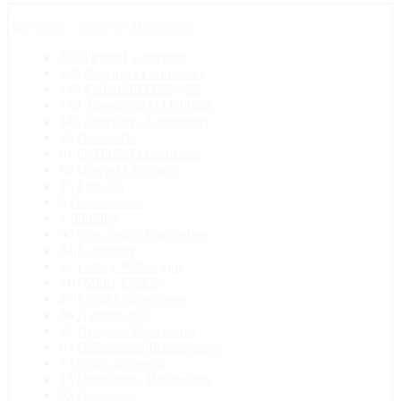
Sprzęt i Maszyny Budowlane
2053
Pokaż wszystko
130
Koparki i Ładowarki
145
Podnośniki i Zwyżki
139
Zagęszczarki i Ubijaki
149
Agregaty i Generatory
23
Betoniarki
61
Cykliniarki i Szlifierki
86
Dźwigi i Żurawie
15
Frezarki
5
Gwintownice
1
Iglofiltry
90
inny Sprzęt Budowlany
24
Kontenery
17
Listwy Wibracyjne
110
Młoty i Kilofy
47
Myjki Ciśnieniowe
86
Nagrzewnice
41
Nożyce i Przecinarki
62
Odkurzacze Przemysłowe
1
Odzież Robocza
13
Ogrodzenia Budowlane
92
Osuszacze