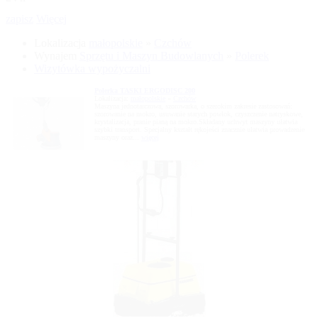
zapisz
Więcej
Lokalizacja
małopolskie
»
Czchów
Wynajem
Sprzętu i Maszyn Budowlanych
»
Polerek
Wizytówka wypożyczalni
Polerka TASKI ERGODISC 200
Lokalizacja:
małopolskie
»
Czchów
Maszyna jednotarczowa, szorowarka, o szerokim zakresie zastosowań:
szorowanie na mokro, usuwanie starych powłok, czyszczenie natryskowe,
krystalizacja, pranie pianą na mokro.Składany uchwyt maszyny ułatwia
szybki transport. Specjalny kształt rękojeści znacznie ułatwia prowadzenie
maszyny oraz...
więcej