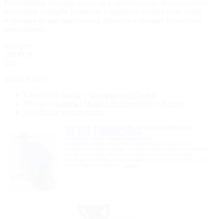
Profesjonalna maszyna czyszcząca , przeznaczona do czyszczenia
wszystkich rodzajów posadzek. Urządzenie posiada ramę nośną
wykonaną ze stali nierdzewnej, zbiorniki wykonane z tworzywa
Structufoam...
wynajem
200 PLN /
24 h
zapisz
Więcej
Lokalizacja
śląskie
»
Siemianowice Śląskie
Wynajem
Sprzętu i Maszyn Budowlanych
»
Polerek
Wizytówka wypożyczalni
WYNAJEM, WYPOŻYCZENIE AUTOMAT SZORUJĄCO
ZBIERAJĄCY NUMATIC TT4550S
Lokalizacja:
śląskie
»
Siemianowice Śląskie
Profesjonalna maszyna czyszcząca , przeznaczona do czyszczenia
wszystkich rodzajów posadzek. Urządzenie posiada ramę nośną wykonaną
ze stali nierdzewnej, zbiorniki wykonane z tworzywa Structufoam
odpornego na uderzenia, górny zbiornik z wodą brudną demontowywalny,
łatwy dostęp do wszystkich...
więcej