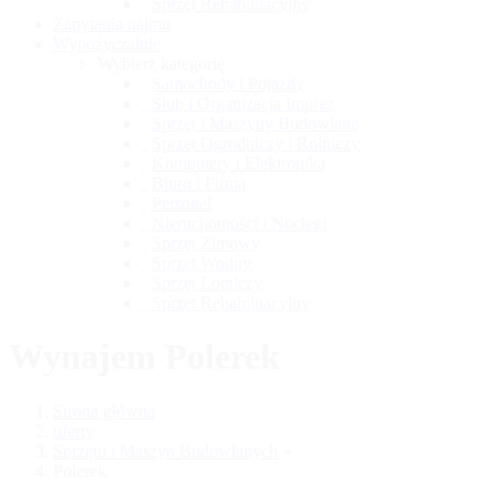
Sprzęt Rehabilitacyjny
Zapytania najmu
Wypożyczalnie
Wybierz kategorię
Samochody i Pojazdy
Ślub i Organizacja Imprez
Sprzęt i Maszyny Budowlane
Sprzęt Ogrodniczy i Rolniczy
Komputery i Elektronika
Biuro i Firma
Personel
Nieruchomości i Noclegi
Sprzęt Zimowy
Sprzęt Wodny
Sprzęt Lotniczy
Sprzęt Rehabilitacyjny
Wynajem Polerek
Strona główna
oferty
Sprzętu i Maszyn Budowlanych
»
Polerek