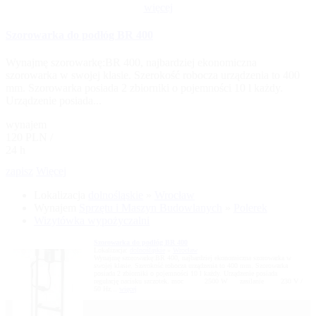
więcej
Szorowarka do podłóg BR 400
Wynajmę szorowarkę:BR 400, najbardziej ekonomiczna
szorowarka w swojej klasie. Szerokość robocza urządzenia to 400
mm. Szorowarka posiada 2 zbiorniki o pojemności 10 l każdy.
Urządzenie posiada...
wynajem
120 PLN /
24 h
zapisz
Więcej
Lokalizacja
dolnośląskie
»
Wrocław
Wynajem
Sprzętu i Maszyn Budowlanych
»
Polerek
Wizytówka wypożyczalni
Szorowarka do podłóg BR 400
Lokalizacja:
dolnośląskie
»
Wrocław
Wynajmę szorowarkę:BR 400, najbardziej ekonomiczna szorowarka w
swojej klasie. Szerokość robocza urządzenia to 400 mm. Szorowarka
posiada 2 zbiorniki o pojemności 10 l każdy. Urządzenie posiada
regulację nacisku szczotek. moc 2500 W zasilanie 230 V /
50 Hz...
więcej