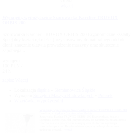
Oferta
więcej
Wynajem, wypozyczenie Szorowarka Karcher TRUVOX
ORBIS 200
Szorowarka Karcher TRUVOX ORBIS 200 Ergonomiczne kształty
Specjalny kształt rękojeści (przystosowany do naturalnego układu
dłoni) znacznie ułatwia prowadzenie maszyny oraz skutecznie
zapobiega...
wynajem
100 PLN /
24 h
zapisz
Więcej
Lokalizacja
śląskie
»
Siemianowice Śląskie
Wynajem
Sprzętu i Maszyn Budowlanych
»
Polerek
Wizytówka wypożyczalni
Wynajem, wypozyczenie Szorowarka Karcher TRUVOX ORBIS 200
Lokalizacja:
śląskie
»
Siemianowice Śląskie
Szorowarka Karcher TRUVOX ORBIS 200 Ergonomiczne kształty
Specjalny kształt rękojeści (przystosowany do naturalnego układu dłoni)
znacznie ułatwia prowadzenie maszyny oraz skutecznie zapobiega
zmęczeniu operatora. Bezpieczeństwo specjalny uchwyt chroni ręce,
podwójny stopień...
więcej