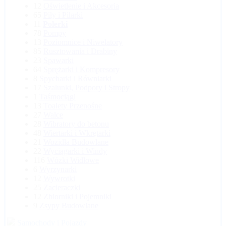
12
Oświetlenie i Akcesoria
65
Piły i Pilarki
11
Polerki
78
Pompy
13
Poziomnice i Niwelatory
85
Rusztowania i Drabiny
23
Spawarki
64
Sprężarki i Kompresory
8
Spycharki i Równiarki
17
Szalunki, Podpory i Stropy
1
Taśmociągi
13
Toalety Przenośne
27
Walce
28
Wibratory do betonu
48
Wiertarki i Wkrętarki
21
Wozidła Budowlane
22
Wyciągarki i Windy
116
Wózki Widłowe
6
Wyrzynarki
12
Wywrotki
25
Zacieraczki
12
Zbiorniki i Pojemniki
9
Zsypy Budowlane
Samochody i Pojazdy