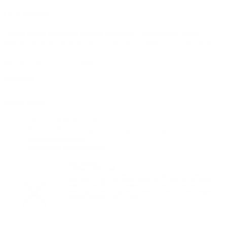
Grill węglowy
Dzięki trzem komorom możesz grillować i podgrzewać różne
potrawy jednocześnie.Ruszty z najwyższej jakości stali nierdzewnej
zapewniają znakomite warunki do przyrządzania
potraw.Przestronne szuflady...
wynajem
- /
zapisz
Więcej
Lokalizacja
brak
»
brak
Wynajem
Ślub i Organizacja Imprez
»
innego Sprzętu
Gastronomicznego
Wizytówka wypożyczalni
Grill węglowy
Lokalizacja:
brak
»
brak
Dzięki trzem komorom możesz grillować i podgrzewać różne potrawy
jednocześnie.Ruszty z najwyższej jakości stali nierdzewnej zapewniają
znakomite warunki do przyrządzania potraw.Przestronne szuflady z
dodatkowymi półkami zapewniają dostatecznie dużo miejsca na wszystkie
przybory i akcesoria.Cena...
więcej