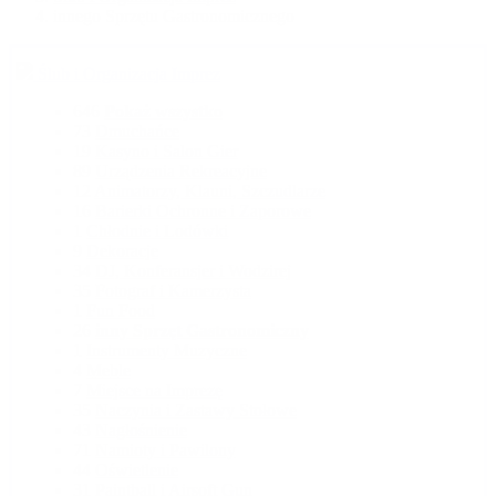
innego Sprzętu Gastronomicznego
Ślub i Organizacja Imprez
646
Pokaż wszystko
73
Dmuchańce
19
Kasyno i Salon Gier
89
Urządzenia Rekreacyjne
12
Animatorzy, Klauni, Szczudlarze
16
Barierki Ochronne i Zaporowe
1
Chłodnie i Lodówki
9
Dekoracje
34
DJ, Konferansjer i Wodzirej
35
Fotograf i Kamerzysta
1
Fun Food
26
inny Sprzęt Gastronomiczny
1
Instrumenty Muzyczne
4
Meble
7
Miejsce na Imprezę
35
Naczynia i Zastawy Stołowe
43
Nagłośnienie
71
Namioty i Pawilony
44
Oświetlenie
31
Paintball i Airsoft Gun