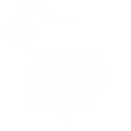
Gastronomicznego
Wizytówka wypożyczalni
Warniki i Dystrybutory do napojów
Lokalizacja:
małopolskie
»
Kraków
więcej
Oferta
więcej