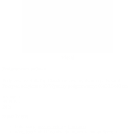
więcej
Podgrzewacz stołowy
Podgrzewacz Roll-Top Classic ogrzewany dwoma paliwkami.
Pokrywa uchylana o 90ºWymiary podgrzewaczy: 66x33,5x40 cm
wynajem
35 PLN /
24 h
zapisz
Więcej
Lokalizacja
mazowieckie
»
Łomianki
Wynajem
Ślub i Organizacja Imprez
»
innego Sprzętu