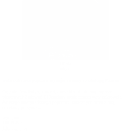
Oferta
więcej
wata cukrowa popcorn wynajem maszyn z obsługą Poznań
Organizujesz festyn, koncert, dożynki zlot lub inną imprezę
plenerową? Zadzwoń !!! Jesteśmy producentem waty cukrowej i
świeżego amerykańskiego popcornu, smacznych rurek z bitą
śmietaną, prażynek...
wynajem
100 PLN /
1 h
do negocjacji