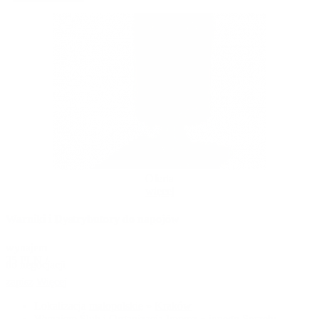
Oferta
więcej
Warniki i Dystrybutory do napojów
wynajem
25 PLN /
do negocjacji
zapisz
Więcej
Lokalizacja
małopolskie
»
Kraków
Wynajem
Ślub i Organizacja Imprez
»
innego Sprzętu