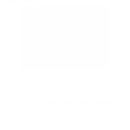
Oferta
więcej
Popcorn na Konferencje, Warszawa, Mazowieckie,cała Polska
Popcorn może być wspaniałym uzupełnieniem zorganizowanych
imprez i pikników, szkoleń i konferencji oraz wszelkich wydarzeń
skupiających większą ilość osób. Do tego typu uroczystości
możemy...
wynajem