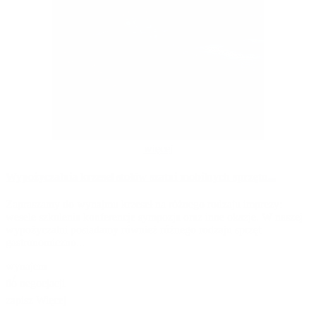
więcej
Wypożyczalnia krzeseł stołów szatni mobilnych sprzętu...
Zapraszamy do wynajmu krzeseł na różnego rodzaju imprezy:
wesele szkolenia konferencje sympozja oraz inne okazje. W naszej
wypożyczalni posiadamy również różnego rodzaju sprzęt
gastronomiczno...
wynajem
- /
do negocjacji
zapisz
Więcej