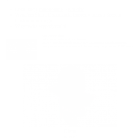
Lokalizacja
małopolskie
»
Kraków
Wynajem
Ślub i Organizacja Imprez
»
innego Sprzętu
Gastronomicznego
Wizytówka wypożyczalni
Konwektor biały
Lokalizacja:
małopolskie
»
Kraków
Łatwy w użyciu grzejnik regulowany termostatem z podświetlonymi
przełącznikami na podstawie w kolorze czarnej, wtyczka pod 230V
więcej
Oferta
więcej