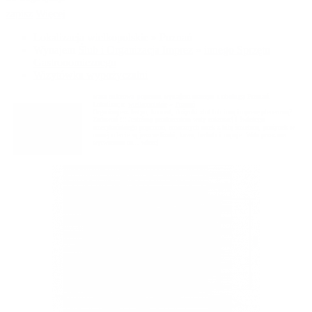
zapisz
Więcej
Lokalizacja
wielkopolskie
»
Poznań
Wynajem
Ślub i Organizacja Imprez
»
innego Sprzętu
Gastronomicznego
Wizytówka wypożyczalni
wata cukrowa popcorn wynajem maszyn z obsługą Poznań
Lokalizacja:
wielkopolskie
»
Poznań
Organizujesz festyn, koncert, dożynki zlot lub inną imprezę plenerową?
Zadzwoń !!! Jesteśmy producentem waty cukrowej i świeżego
amerykańskiego popcornu, smacznych rurek z bitą śmietaną, prażynek w
naszej ofercie są jeszcze lizaki, kawa, herbata i napoje. Wata przez nas
wytwarzana na...
więcej