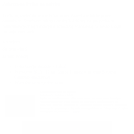
Zakręcona frytka na patyku
Frytki są uwielbiane nie tylko przez dzieci ale także przez
dorosłych. Smażone zakręcone frytki/chipsy na patyczkach
bambusowych są niezwykle smaczną przekąską na wszelkiego
rodzaju eventach,...
wynajem
- /
do negocjacji
zapisz
Więcej
Lokalizacja
łódzkie
»
Łódź
Wynajem
Ślub i Organizacja Imprez
»
innego Sprzętu
Gastronomicznego
Wizytówka wypożyczalni
Zakręcona frytka na patyku
Lokalizacja:
łódzkie
»
Łódź
Frytki są uwielbiane nie tylko przez dzieci ale także przez dorosłych.
Smażone zakręcone frytki/chipsy na patyczkach bambusowych są
niezwykle smaczną przekąską na wszelkiego rodzaju eventach, imprezach
firmowych i prywatnych. Są dużo atrakcyjniejsze od "klasycznych" frytek
ze względu na procedury...
więcej