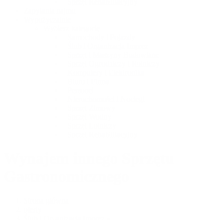
Sprzęt Rehabilitacyjny
Zapytania najmu
Wypożyczalnie
Wybierz kategorię
Samochody i Pojazdy
Ślub i Organizacja Imprez
Sprzęt i Maszyny Budowlane
Sprzęt Ogrodniczy i Rolniczy
Komputery i Elektronika
Biuro i Firma
Personel
Nieruchomości i Noclegi
Sprzęt Zimowy
Sprzęt Wodny
Sprzęt Lotniczy
Sprzęt Rehabilitacyjny
Wynajem innego Sprzętu
Gastronomicznego
Strona główna
oferty
Ślub i Organizacja Imprez
»