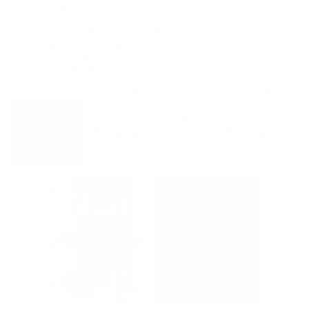
zapisz
Więcej
Lokalizacja
mazowieckie
»
Mińsk Mazowiecki
Wynajem
Ślub i Organizacja Imprez
»
innego Sprzętu
Gastronomicznego
Wizytówka wypożyczalni
Wynajmę profesjonalną maszynę do wyrobu waty cukrowej 39zł
doba
Lokalizacja:
mazowieckie
»
Mińsk Mazowiecki
Wynajmę profesjonalną elektryczną maszynę do produkcji waty cukrowej,
nie wymaga gazu jedynie prądu 230V. Mińsk Mazowiecki / Warszawa i
okolice Idealne na urodziny dla dzieci, imprezy okolicznościowe,
bankiety itp. Watę mogą robić same dzieci pod opieką dorosłych, jest to
frajda dla dzieci jak i...
więcej