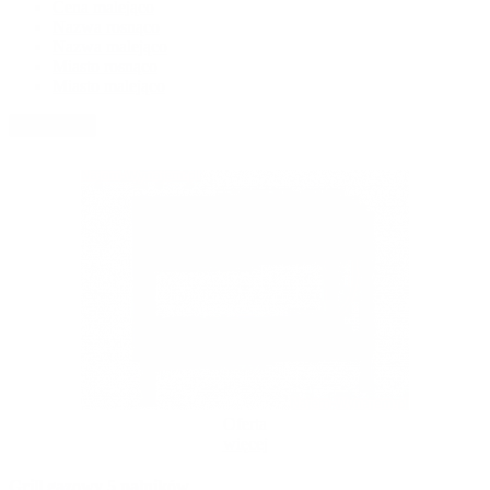
Cena malejąco
Nazwa rosnąco
Nazwa malejąco
Miasto rosnąco
Miasto malejąco
Sortowanie
Oferta
więcej
Grill gazowy 5 palników