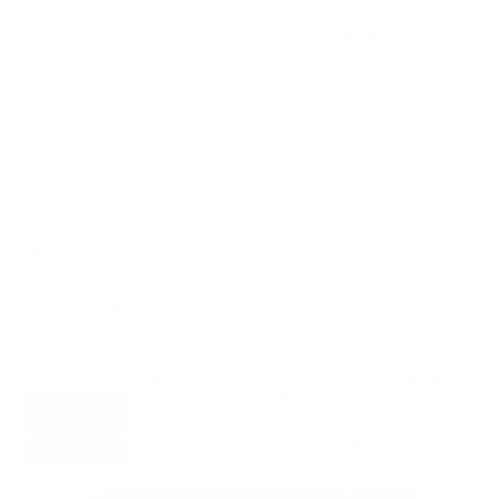
Maszyna do waty cukrowej (nowa nie wymaga gazu tylko
230V)
Idealna na urodziny imieniny wesela komunie i inne imprezy
rodzinne festyny gdzie znajdują się dzieci. Zalety - maszyna jest w
pełni bezpieczna - elektryczna na 230V, nie wymaga gazu -...
wynajem
60 PLN /
24 h
zapisz
Więcej
Lokalizacja
wielkopolskie
»
Tuliszków
Wynajem
Ślub i Organizacja Imprez
»
innego Sprzętu
Gastronomicznego
Wizytówka wypożyczalni
Maszyna do waty cukrowej (nowa nie wymaga gazu tylko 230V)
Lokalizacja:
wielkopolskie
»
Tuliszków
Idealna na urodziny imieniny wesela komunie i inne imprezy rodzinne
festyny gdzie znajdują się dzieci. Zalety - maszyna jest w pełni
bezpieczna - elektryczna na 230V, nie wymaga gazu - wystarczy sam
cukier i zwykłe patyczki - bardzo prosta obsługa - z 1 kg cukru można
zrobić ok 50 szt wat...
więcej