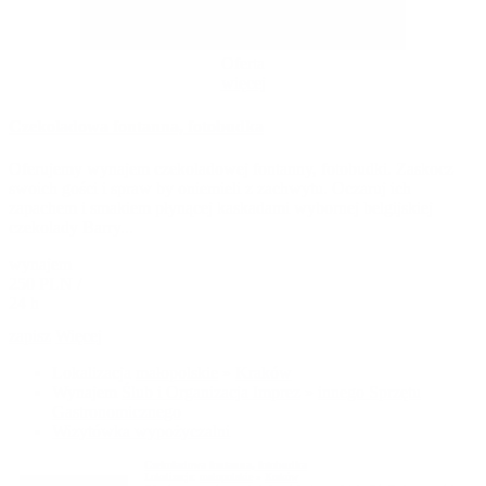
Oferta
więcej
Czekoladowa fontanna, fotobudka
Oferujemy wynajem czekoladowej fontanny, fotobudki. Zaskocz
swoich gości i spraw by oniemieli z zachwytu. Oczaruj ich
zapachem i smakiem płynącej kaskadami wybornej belgijskiej
czekolady Barry...
wynajem
250 PLN /
24 h
zapisz
Więcej
Lokalizacja
małopolskie
»
Kraków
Wynajem
Ślub i Organizacja Imprez
»
innego Sprzętu
Gastronomicznego
Wizytówka wypożyczalni
Czekoladowa fontanna, fotobudka
Lokalizacja:
małopolskie
»
Kraków