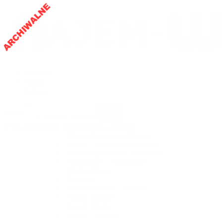
Schowek
Pomoc
Zaloguj
Oferty wynajmu
Zmień
Wybierz kategorię
twoja lokalizacja:
zmień >>
Samochody i Pojazdy
Ślub i Organizacja Imprez
Sprzęt i Maszyny Budowlane
Sprzęt Ogrodniczy i Rolniczy
Komputery i Elektronika
Biuro i Firma
Personel
Nieruchomości i Noclegi
Sprzęt Zimowy
Sprzęt Wodny
Sprzęt Lotniczy