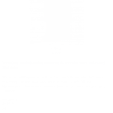
Oferta
więcej
Wynajmę profesjonalną maszynę do wyrobu waty cukrowej
39zł doba
Wynajmę profesjonalną elektryczną maszynę do produkcji waty
cukrowej, nie wymaga gazu jedynie prądu 230V. Mińsk
Mazowiecki / Warszawa i okolice Idealne na urodziny dla dzieci,
imprezy...
wynajem
49 PLN /
24 h