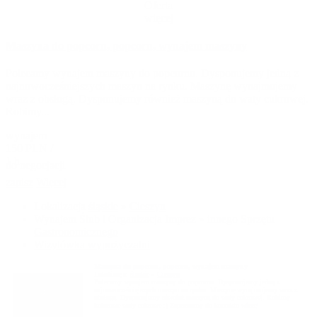
Oferta
więcej
Maszyna do popcorn, popcorn, wynajem maszyny
Polecamy wynajem maszyny do popcornu. Dysponujemy jedną z
najnowocześniejszych maszyn na rynku. Maszynę wynajmujemy
wraz z obsługą. Dysponujemy również maszyną do waty cukrowej.
Robimy...
wynajem
150 PLN /
1 h
do negocjacji
zapisz
Więcej
Lokalizacja
śląskie
»
Cieszyn
Wynajem
Ślub i Organizacja Imprez
»
innego Sprzętu
Gastronomicznego
Wizytówka wypożyczalni
Maszyna do popcorn, popcorn, wynajem maszyny
Lokalizacja:
śląskie
»
Cieszyn
Polecamy wynajem maszyny do popcornu. Dysponujemy jedną z
najnowocześniejszych maszyn na rynku. Maszynę wynajmujemy wraz z
obsługą. Dysponujemy również maszyną do waty cukrowej. Robimy
kolorowe waty cukrowe :) Zapraszamy do kontaktu
więcej