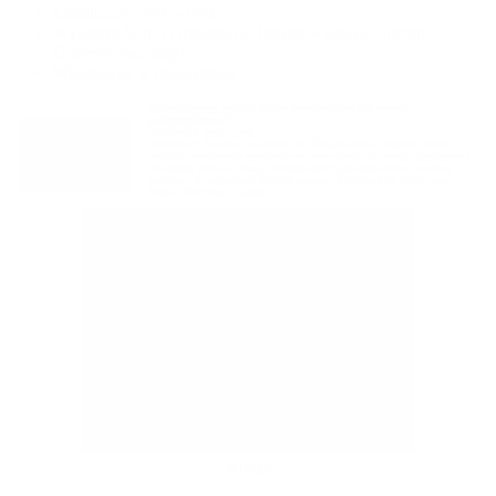
Lokalizacja
brak
»
brak
Wynajem
Ślub i Organizacja Imprez
»
innego Sprzętu
Gastronomicznego
Wizytówka wypożyczalni
Wypożyczalnia krzeseł stołów szatni mobilnych sprzętu
gastronomicznego
Lokalizacja:
brak
»
brak
Zapraszamy do wynajmu krzeseł na różnego rodzaju imprezy: wesele
szkolenia konferencje sympozja oraz inne okazje. W naszej wypożyczalni
posiadamy również różnego rodzaju sprzęt gastronomiczno eventowy
potrzebny do organizacji różnych imprez . Pracujemy na terenie całej
Polski Oferujemy...
więcej
więcej