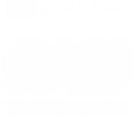
Oferujemy wynajem czekoladowej fontanny, fotobudki. Zaskocz swoich
gości i spraw by oniemieli z zachwytu. Oczaruj ich zapachem i smakiem
płynącej kaskadami wybornej belgijskiej czekolady Barry Callebaut.
Czekoladowe fontanny są niezwykle wielką atrakcją na: weselu,
komunii, przyjęciu dla...
więcej
więcej