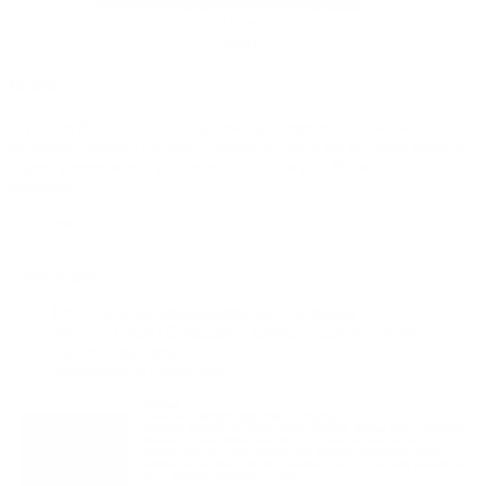
Oferta
więcej
Rollbar
Wynajem Rollbaru na różnego rodzaju imprezy. Rollbar wraz z
mobilnym barkiem do piwa idealnie sprawdzi się w czasie zarówno
imprez plenerowych, jak i okolicznościowych. Pozwoli na
podpięcie...
wynajem
- /
zapisz
Więcej
Lokalizacja
zachodniopomorskie
»
Przecław
Wynajem
Ślub i Organizacja Imprez
»
innego Sprzętu
Gastronomicznego
Wizytówka wypożyczalni
Rollbar
Lokalizacja:
zachodniopomorskie
»
Przecław
Wynajem Rollbaru na różnego rodzaju imprezy. Rollbar wraz z mobilnym
barkiem do piwa idealnie sprawdzi się w czasie zarówno imprez
plenerowych, jak i okolicznościowych. Pozwoli na podpięcie beczek
dostępnych na rynku. Rollbar wyposażony jest w pojedynczy nalewak do
piwa. Zamontowane kółka...
więcej