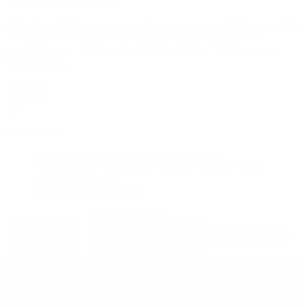
Oferujemy Państwu wynajem grilla gazowego 5-palnikowego. Grill
ze stali nierdzewnej, zasilany gazem propan butan, zapalnik
pizoelektryczny. Wymiary rusztu 92cm x 47cm. Tylko w naszej
Wypożyczalni...
wynajem
220 PLN /
24 h
zapisz
Więcej
Lokalizacja
łódzkie
»
Aleksandrów Łódzki
Wynajem
Ślub i Organizacja Imprez
»
innego Sprzętu
Gastronomicznego
Wizytówka wypożyczalni
Grill gazowy 5 palników
Lokalizacja:
łódzkie
»
Aleksandrów Łódzki
Oferujemy Państwu wynajem grilla gazowego 5-palnikowego. Grill ze
stali nierdzewnej, zasilany gazem propan butan, zapalnik pizoelektryczny.
Wymiary rusztu 92cm x 47cm. Tylko w naszej Wypożyczalni wynajem
grilla gazowego w atrakcyjnej cenie.
więcej