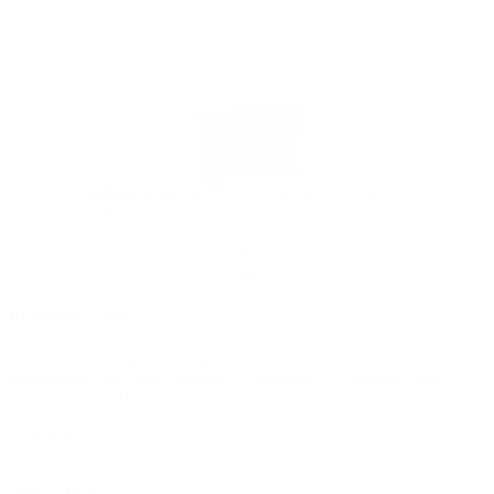
Oferta
więcej
Konwektor biały
Łatwy w użyciu grzejnik regulowany termostatem z
podświetlonymi przełącznikami na podstawie w kolorze czarnej,
wtyczka pod 230V
wynajem
- /
zapisz
Więcej