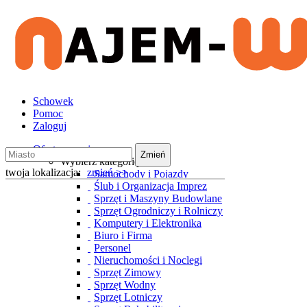
Schowek
Pomoc
Zaloguj
Oferty wynajmu
Zmień
Wybierz kategorię
twoja lokalizacja:
zmień >>
Samochody i Pojazdy
Ślub i Organizacja Imprez
Sprzęt i Maszyny Budowlane
Sprzęt Ogrodniczy i Rolniczy
Komputery i Elektronika
Biuro i Firma
Personel
Nieruchomości i Noclegi
Sprzęt Zimowy
Sprzęt Wodny
Sprzęt Lotniczy