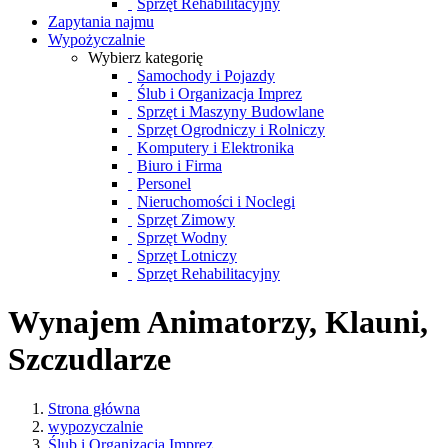
Sprzęt Rehabilitacyjny
Zapytania najmu
Wypożyczalnie
Wybierz kategorię
Samochody i Pojazdy
Ślub i Organizacja Imprez
Sprzęt i Maszyny Budowlane
Sprzęt Ogrodniczy i Rolniczy
Komputery i Elektronika
Biuro i Firma
Personel
Nieruchomości i Noclegi
Sprzęt Zimowy
Sprzęt Wodny
Sprzęt Lotniczy
Sprzęt Rehabilitacyjny
Wynajem Animatorzy, Klauni,
Szczudlarze
Strona główna
wypozyczalnie
Ślub i Organizacja Imprez