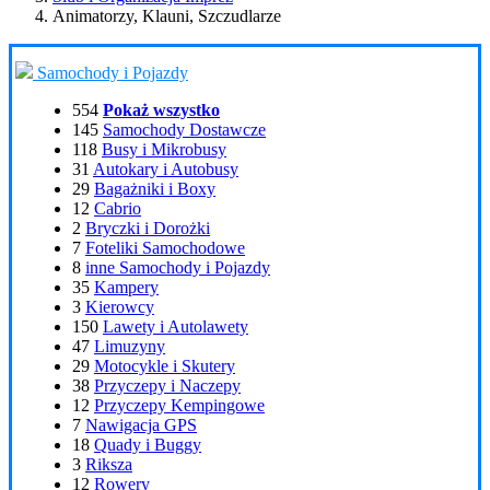
Animatorzy, Klauni, Szczudlarze
Samochody i Pojazdy
554
Pokaż wszystko
145
Samochody Dostawcze
118
Busy i Mikrobusy
31
Autokary i Autobusy
29
Bagażniki i Boxy
12
Cabrio
2
Bryczki i Dorożki
7
Foteliki Samochodowe
8
inne Samochody i Pojazdy
35
Kampery
3
Kierowcy
150
Lawety i Autolawety
47
Limuzyny
29
Motocykle i Skutery
38
Przyczepy i Naczepy
12
Przyczepy Kempingowe
7
Nawigacja GPS
18
Quady i Buggy
3
Riksza
12
Rowery