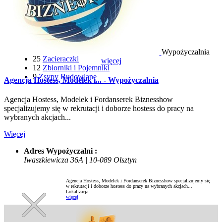
48
Wiertarki i Wkrętarki
21
Wozidła Budowlane
22
Wyciągarki i Windy
116
Wózki Widłowe
6
Wyrzynarki
12
Wywrotki
Wypożyczalnia
25
Zacieraczki
więcej
12
Zbiorniki i Pojemniki
9
Zsypy Budowlane
Agencja Hostess, Modelek i... - Wypożyczalnia
Agencja Hostess, Modelek i Fordanserek Biznesshow
specjalizujemy się w rekrutacji i doborze hostess do pracy na
wybranych akcjach...
Więcej
Adres Wypożyczalni :
Iwaszkiewicza 36A | 10-089 Olsztyn
Agencja Hostess, Modelek i Fordanserek Biznesshow specjalizujemy się
w rekrutacji i doborze hostess do pracy na wybranych akcjach...
Lokalizacja:
więcej