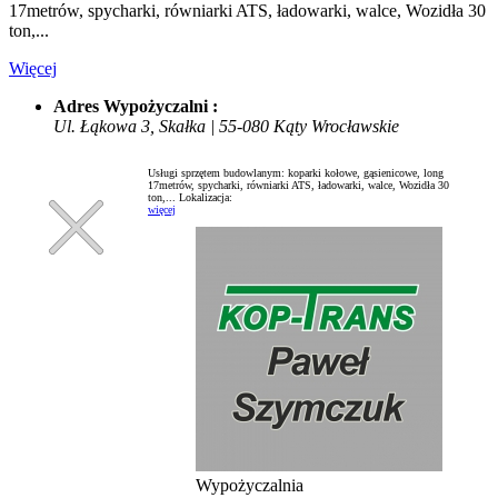
17metrów, spycharki, równiarki ATS, ładowarki, walce, Wozidła 30
ton,...
Więcej
Adres Wypożyczalni :
Ul. Łąkowa 3, Skałka | 55-080 Kąty Wrocławskie
Usługi sprzętem budowlanym: koparki kołowe, gąsienicowe, long
17metrów, spycharki, równiarki ATS, ładowarki, walce, Wozidła 30
ton,...
Lokalizacja:
więcej
Wypożyczalnia