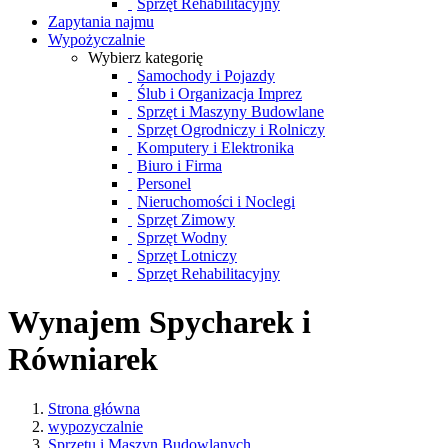
Sprzęt Rehabilitacyjny
Zapytania najmu
Wypożyczalnie
Wybierz kategorię
Samochody i Pojazdy
Ślub i Organizacja Imprez
Sprzęt i Maszyny Budowlane
Sprzęt Ogrodniczy i Rolniczy
Komputery i Elektronika
Biuro i Firma
Personel
Nieruchomości i Noclegi
Sprzęt Zimowy
Sprzęt Wodny
Sprzęt Lotniczy
Sprzęt Rehabilitacyjny
Wynajem Spycharek i
Równiarek
Strona główna
wypozyczalnie
Sprzętu i Maszyn Budowlanych