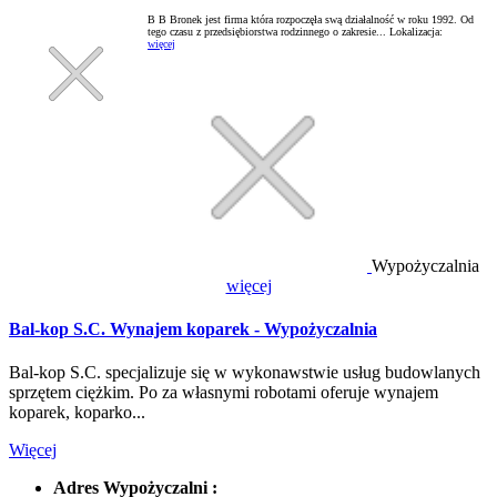
B B Bronek jest firma która rozpoczęła swą działalność w roku 1992. Od
tego czasu z przedsiębiorstwa rodzinnego o zakresie...
Lokalizacja:
więcej
Wypożyczalnia
więcej
Bal-kop S.C. Wynajem koparek - Wypożyczalnia
Bal-kop S.C. specjalizuje się w wykonawstwie usług budowlanych
sprzętem ciężkim. Po za własnymi robotami oferuje wynajem
koparek, koparko...
Więcej
Adres Wypożyczalni :