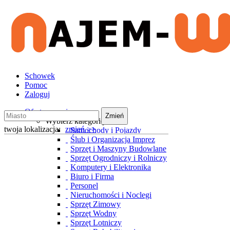
Schowek
Pomoc
Zaloguj
Oferty wynajmu
Zmień
Wybierz kategorię
twoja lokalizacja:
zmień >>
Samochody i Pojazdy
Ślub i Organizacja Imprez
Sprzęt i Maszyny Budowlane
Sprzęt Ogrodniczy i Rolniczy
Komputery i Elektronika
Biuro i Firma
Personel
Nieruchomości i Noclegi
Sprzęt Zimowy
Sprzęt Wodny
Sprzęt Lotniczy