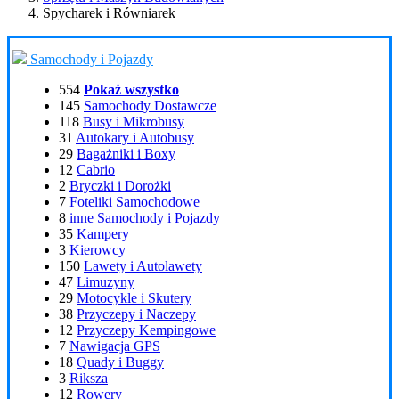
Spycharek i Równiarek
Samochody i Pojazdy
554
Pokaż wszystko
145
Samochody Dostawcze
118
Busy i Mikrobusy
31
Autokary i Autobusy
29
Bagażniki i Boxy
12
Cabrio
2
Bryczki i Dorożki
7
Foteliki Samochodowe
8
inne Samochody i Pojazdy
35
Kampery
3
Kierowcy
150
Lawety i Autolawety
47
Limuzyny
29
Motocykle i Skutery
38
Przyczepy i Naczepy
12
Przyczepy Kempingowe
7
Nawigacja GPS
18
Quady i Buggy
3
Riksza
12
Rowery