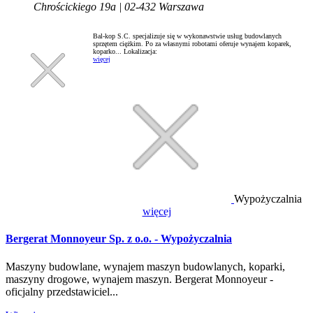
Chrościckiego 19a | 02-432 Warszawa
Bal-kop S.C. specjalizuje się w wykonawstwie usług budowlanych
sprzętem ciężkim. Po za własnymi robotami oferuje wynajem koparek,
koparko...
Lokalizacja:
więcej
Wypożyczalnia
więcej
Bergerat Monnoyeur Sp. z o.o. - Wypożyczalnia
Maszyny budowlane, wynajem maszyn budowlanych, koparki,
maszyny drogowe, wynajem maszyn. Bergerat Monnoyeur -
oficjalny przedstawiciel...