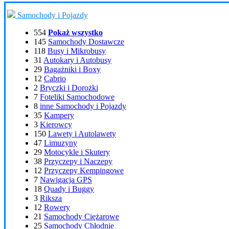
Samochody i Pojazdy
554
Pokaż wszystko
145
Samochody Dostawcze
118
Busy i Mikrobusy
31
Autokary i Autobusy
29
Bagażniki i Boxy
12
Cabrio
2
Bryczki i Dorożki
7
Foteliki Samochodowe
8
inne Samochody i Pojazdy
35
Kampery
3
Kierowcy
150
Lawety i Autolawety
47
Limuzyny
29
Motocykle i Skutery
38
Przyczepy i Naczepy
12
Przyczepy Kempingowe
7
Nawigacja GPS
18
Quady i Buggy
3
Riksza
12
Rowery
21
Samochody Ciężarowe
25
Samochody Chłodnie