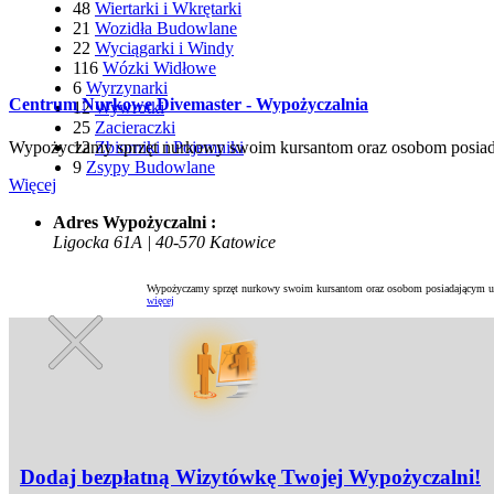
48
Wiertarki i Wkrętarki
21
Wozidła Budowlane
22
Wyciągarki i Windy
116
Wózki Widłowe
6
Wyrzynarki
Centrum Nurkowe Divemaster - Wypożyczalnia
12
Wywrotki
25
Zacieraczki
12
Zbiorniki i Pojemniki
Wypożyczamy sprzęt nurkowy swoim kursantom oraz osobom posiad
9
Zsypy Budowlane
Więcej
Adres Wypożyczalni :
Ligocka 61A | 40-570 Katowice
Wypożyczamy sprzęt nurkowy swoim kursantom oraz osobom posiadającym up
więcej
Dodaj bezpłatną Wizytówkę Twojej Wypożyczalni!