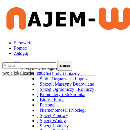
Schowek
Pomoc
Zaloguj
Oferty wynajmu
Zmień
Wybierz kategorię
twoja lokalizacja:
zmień >>
Samochody i Pojazdy
Ślub i Organizacja Imprez
Sprzęt i Maszyny Budowlane
Sprzęt Ogrodniczy i Rolniczy
Komputery i Elektronika
Biuro i Firma
Personel
Nieruchomości i Noclegi
Sprzęt Zimowy
Sprzęt Wodny
Sprzęt Lotniczy