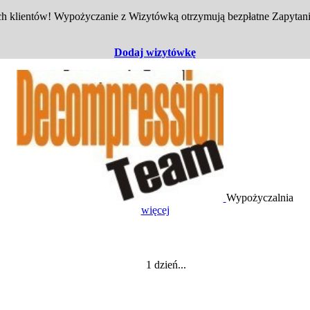
 klientów! Wypożyczanie z Wizytówką otrzymują bezpłatne Zapytania
Dodaj wizytówkę
Wypożyczalnia
więcej
ia. Rodzaj sprzętu 1 dzień...