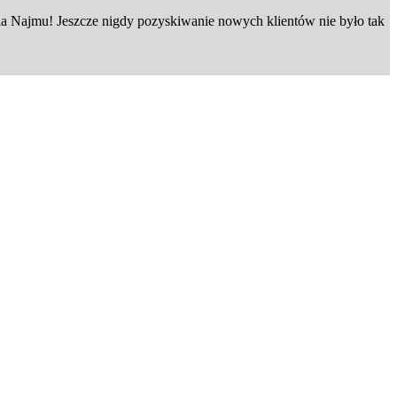
 Najmu! Jeszcze nigdy pozyskiwanie nowych klientów nie było tak