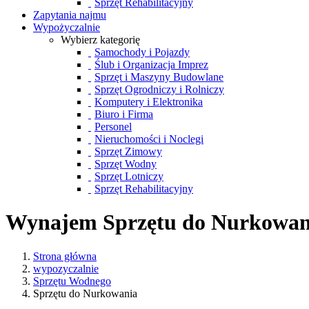
Sprzęt Rehabilitacyjny
Zapytania najmu
Wypożyczalnie
Wybierz kategorię
Samochody i Pojazdy
Ślub i Organizacja Imprez
Sprzęt i Maszyny Budowlane
Sprzęt Ogrodniczy i Rolniczy
Komputery i Elektronika
Biuro i Firma
Personel
Nieruchomości i Noclegi
Sprzęt Zimowy
Sprzęt Wodny
Sprzęt Lotniczy
Sprzęt Rehabilitacyjny
Wynajem Sprzętu do Nurkowan
Strona główna
wypozyczalnie
Sprzętu Wodnego
Sprzętu do Nurkowania