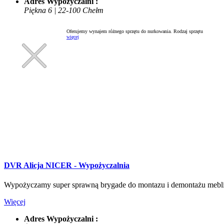
Adres Wypożyczalni :
Piękna 6 | 22-100 Chełm
Oferujemy wynajem różnego sprzętu do nurkowania.
więcej
DVR Alicja NICER - Wypożyczalnia
Wypożyczamy super sprawną brygade do montazu i demontażu mebli b
Więcej
Adres Wypożyczalni :