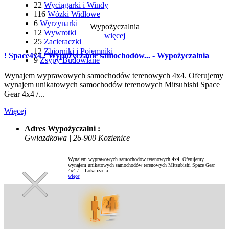
22
Wyciągarki i Windy
116
Wózki Widłowe
6
Wyrzynarki
Wypożyczalnia
12
Wywrotki
więcej
25
Zacieraczki
12
Zbiorniki i Pojemniki
! Space4x4 ! Wypożyczanie samochodów... - Wypożyczalnia
9
Zsypy Budowlane
Wynajem wyprawowych samochodów terenowych 4x4. Oferujemy
wynajem unikatowych samochodów terenowych Mitsubishi Space
Gear 4x4 /...
Więcej
Adres Wypożyczalni :
Gwiazdkowa | 26-900 Kozienice
Wynajem wyprawowych samochodów terenowych 4x4. Oferujemy
wynajem unikatowych samochodów terenowych Mitsubishi Space Gear
4x4 /...
Lokalizacja:
więcej