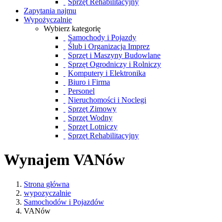
Sprzęt Rehabilitacyjny
Zapytania najmu
Wypożyczalnie
Wybierz kategorię
Samochody i Pojazdy
Ślub i Organizacja Imprez
Sprzęt i Maszyny Budowlane
Sprzęt Ogrodniczy i Rolniczy
Komputery i Elektronika
Biuro i Firma
Personel
Nieruchomości i Noclegi
Sprzęt Zimowy
Sprzęt Wodny
Sprzęt Lotniczy
Sprzęt Rehabilitacyjny
Wynajem VANów
Strona główna
wypozyczalnie
Samochodów i Pojazdów
VANów