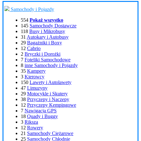
Samochody i Pojazdy
554
Pokaż wszystko
145
Samochody Dostawcze
118
Busy i Mikrobusy
31
Autokary i Autobusy
29
Bagażniki i Boxy
12
Cabrio
2
Bryczki i Dorożki
7
Foteliki Samochodowe
8
inne Samochody i Pojazdy
35
Kampery
3
Kierowcy
150
Lawety i Autolawety
47
Limuzyny
29
Motocykle i Skutery
38
Przyczepy i Naczepy
12
Przyczepy Kempingowe
7
Nawigacja GPS
18
Quady i Buggy
3
Riksza
12
Rowery
21
Samochody Ciężarowe
25
Samochody Chłodnie