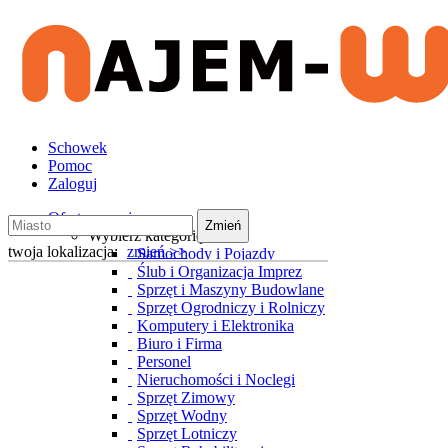
Schowek
Pomoc
Zaloguj
Oferty wynajmu
Zmień
Wybierz kategorię
twoja lokalizacja:
zmień >>
Samochody i Pojazdy
Ślub i Organizacja Imprez
Sprzęt i Maszyny Budowlane
Sprzęt Ogrodniczy i Rolniczy
Komputery i Elektronika
Biuro i Firma
Personel
Nieruchomości i Noclegi
Sprzęt Zimowy
Sprzęt Wodny
Sprzęt Lotniczy