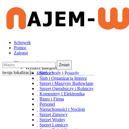
Schowek
Pomoc
Zaloguj
Oferty wynajmu
Zmień
Wybierz kategorię
twoja lokalizacja:
zmień >>
Samochody i Pojazdy
Ślub i Organizacja Imprez
Sprzęt i Maszyny Budowlane
Sprzęt Ogrodniczy i Rolniczy
Komputery i Elektronika
Biuro i Firma
Personel
Nieruchomości i Noclegi
Sprzęt Zimowy
Sprzęt Wodny
Sprzęt Lotniczy