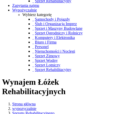
Sprzęt Rehabilitacyjny
Zapytania najmu
Wypożyczalnie
Wybierz kategorię
Samochody i Pojazdy
Ślub i Organizacja Imprez
Sprzęt i Maszyny Budowlane
Sprzęt Ogrodniczy i Rolniczy
Komputery i Elektronika
Biuro i Firma
Personel
Nieruchomości i Noclegi
Sprzęt Zimowy
Sprzęt Wodny
Sprzęt Lotniczy
Sprzęt Rehabilitacyjny
Wynajem Łóżek
Rehabilitacyjnych
Strona główna
wypozyczalnie
Sprzętu Rehabilitacyjnego