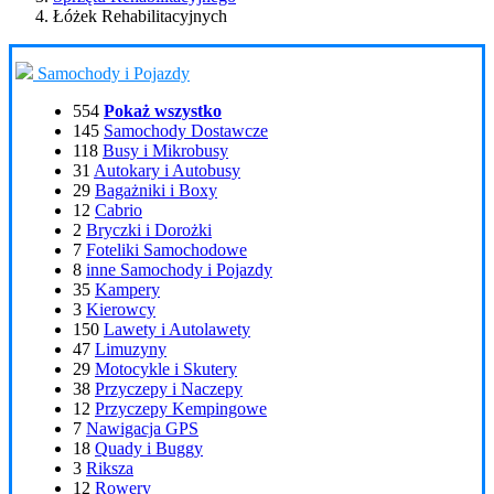
Łóżek Rehabilitacyjnych
Samochody i Pojazdy
554
Pokaż wszystko
145
Samochody Dostawcze
118
Busy i Mikrobusy
31
Autokary i Autobusy
29
Bagażniki i Boxy
12
Cabrio
2
Bryczki i Dorożki
7
Foteliki Samochodowe
8
inne Samochody i Pojazdy
35
Kampery
3
Kierowcy
150
Lawety i Autolawety
47
Limuzyny
29
Motocykle i Skutery
38
Przyczepy i Naczepy
12
Przyczepy Kempingowe
7
Nawigacja GPS
18
Quady i Buggy
3
Riksza
12
Rowery