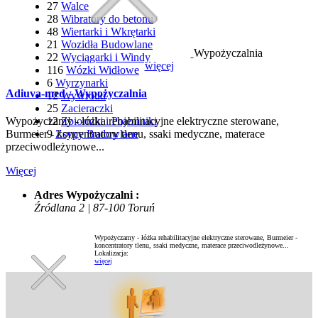
27
Walce
28
Wibratory do betonu
48
Wiertarki i Wkrętarki
21
Wozidła Budowlane
Wypożyczalnia
22
Wyciągarki i Windy
więcej
116
Wózki Widłowe
6
Wyrzynarki
Adiuva-med - Wypożyczalnia
12
Wywrotki
25
Zacieraczki
12
Zbiorniki i Pojemniki
Wypożyczamy - łóżka rehabilitacyjne elektryczne sterowane,
9
Zsypy Budowlane
Burmeier - koncentratory tlenu, ssaki medyczne, materace
przeciwodleżynowe...
Więcej
Adres Wypożyczalni :
Źródlana 2 | 87-100 Toruń
Wypożyczamy - łóżka rehabilitacyjne elektryczne sterowane, Burmeier -
koncentratory tlenu, ssaki medyczne, materace przeciwodleżynowe...
Lokalizacja:
więcej