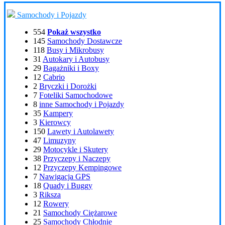
Samochody i Pojazdy
554
Pokaż wszystko
145
Samochody Dostawcze
118
Busy i Mikrobusy
31
Autokary i Autobusy
29
Bagażniki i Boxy
12
Cabrio
2
Bryczki i Dorożki
7
Foteliki Samochodowe
8
inne Samochody i Pojazdy
35
Kampery
3
Kierowcy
150
Lawety i Autolawety
47
Limuzyny
29
Motocykle i Skutery
38
Przyczepy i Naczepy
12
Przyczepy Kempingowe
7
Nawigacja GPS
18
Quady i Buggy
3
Riksza
12
Rowery
21
Samochody Ciężarowe
25
Samochody Chłodnie