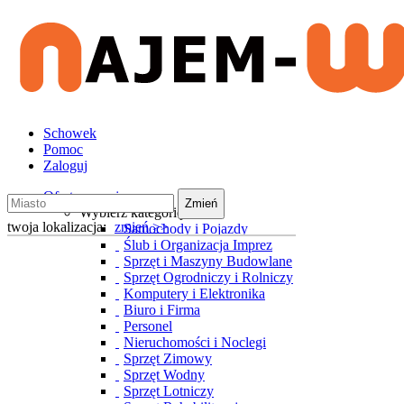
Schowek
Pomoc
Zaloguj
Oferty wynajmu
Zmień
Wybierz kategorię
twoja lokalizacja:
zmień >>
Samochody i Pojazdy
Ślub i Organizacja Imprez
Sprzęt i Maszyny Budowlane
Sprzęt Ogrodniczy i Rolniczy
Komputery i Elektronika
Biuro i Firma
Personel
Nieruchomości i Noclegi
Sprzęt Zimowy
Sprzęt Wodny
Sprzęt Lotniczy