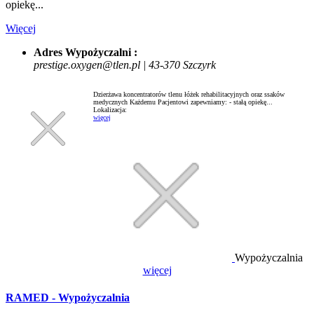
opiekę...
Więcej
Adres Wypożyczalni :
prestige.oxygen@tlen.pl | 43-370 Szczyrk
Dzierżawa koncentratorów tlenu łóżek rehabilitacyjnych oraz ssaków
medycznych Każdemu Pacjentowi zapewniamy: - stałą opiekę...
Lokalizacja:
więcej
Wypożyczalnia
więcej
RAMED - Wypożyczalnia