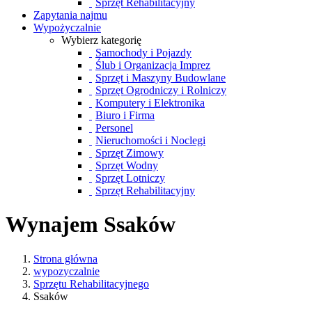
Sprzęt Rehabilitacyjny
Zapytania najmu
Wypożyczalnie
Wybierz kategorię
Samochody i Pojazdy
Ślub i Organizacja Imprez
Sprzęt i Maszyny Budowlane
Sprzęt Ogrodniczy i Rolniczy
Komputery i Elektronika
Biuro i Firma
Personel
Nieruchomości i Noclegi
Sprzęt Zimowy
Sprzęt Wodny
Sprzęt Lotniczy
Sprzęt Rehabilitacyjny
Wynajem Ssaków
Strona główna
wypozyczalnie
Sprzętu Rehabilitacyjnego
Ssaków