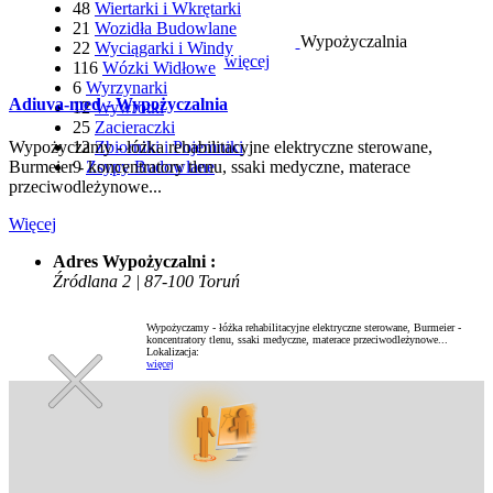
48
Wiertarki i Wkrętarki
21
Wozidła Budowlane
Wypożyczalnia
22
Wyciągarki i Windy
więcej
116
Wózki Widłowe
6
Wyrzynarki
Adiuva-med - Wypożyczalnia
12
Wywrotki
25
Zacieraczki
12
Zbiorniki i Pojemniki
Wypożyczamy - łóżka rehabilitacyjne elektryczne sterowane,
9
Zsypy Budowlane
Burmeier - koncentratory tlenu, ssaki medyczne, materace
przeciwodleżynowe...
Więcej
Adres Wypożyczalni :
Źródlana 2 | 87-100 Toruń
Wypożyczamy - łóżka rehabilitacyjne elektryczne sterowane, Burmeier -
koncentratory tlenu, ssaki medyczne, materace przeciwodleżynowe...
Lokalizacja:
więcej