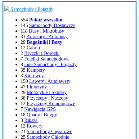
Samochody i Pojazdy
554
Pokaż wszystko
145
Samochody Dostawcze
118
Busy i Mikrobusy
31
Autokary i Autobusy
29
Bagażniki i Boxy
12
Cabrio
2
Bryczki i Dorożki
7
Foteliki Samochodowe
8
inne Samochody i Pojazdy
35
Kampery
3
Kierowcy
150
Lawety i Autolawety
47
Limuzyny
29
Motocykle i Skutery
38
Przyczepy i Naczepy
12
Przyczepy Kempingowe
7
Nawigacja GPS
18
Quady i Buggy
3
Riksza
12
Rowery
21
Samochody Ciężarowe
25
Samochody Chłodnie