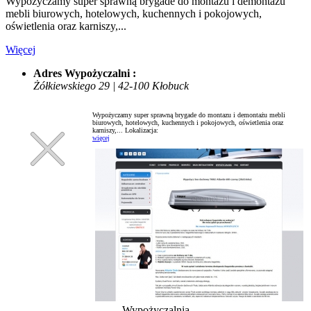
Wypożyczamy super sprawną brygade do montazu i demontażu
mebli biurowych, hotelowych, kuchennych i pokojowych,
oświetlenia oraz karniszy,...
Więcej
Adres Wypożyczalni :
Żółkiewskiego 29 | 42-100 Kłobuck
Wypożyczamy super sprawną brygade do montazu i demontażu mebli
biurowych, hotelowych, kuchennych i pokojowych, oświetlenia oraz
karniszy,...
Lokalizacja:
więcej
Wypożyczalnia