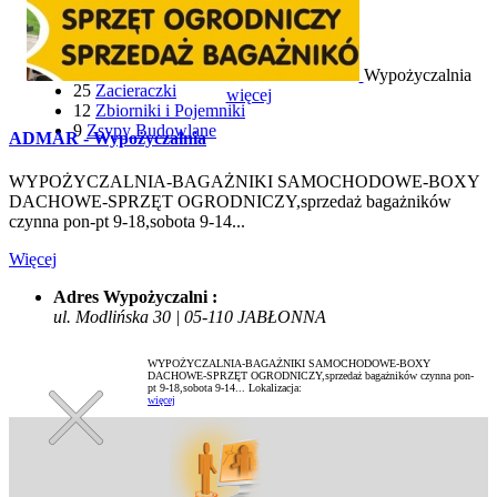
22
Wyciągarki i Windy
116
Wózki Widłowe
6
Wyrzynarki
12
Wywrotki
Wypożyczalnia
25
Zacieraczki
więcej
12
Zbiorniki i Pojemniki
9
Zsypy Budowlane
ADMAR - Wypożyczalnia
WYPOŻYCZALNIA-BAGAŻNIKI SAMOCHODOWE-BOXY
DACHOWE-SPRZĘT OGRODNICZY,sprzedaż bagażników
czynna pon-pt 9-18,sobota 9-14...
Więcej
Adres Wypożyczalni :
ul. Modlińska 30 | 05-110 JABŁONNA
WYPOŻYCZALNIA-BAGAŻNIKI SAMOCHODOWE-BOXY
DACHOWE-SPRZĘT OGRODNICZY,sprzedaż bagażników czynna pon-
pt 9-18,sobota 9-14...
Lokalizacja:
więcej