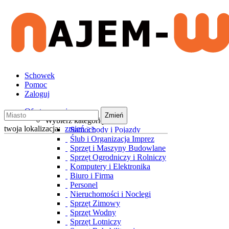
Schowek
Pomoc
Zaloguj
Oferty wynajmu
Zmień
Wybierz kategorię
twoja lokalizacja:
zmień >>
Samochody i Pojazdy
Ślub i Organizacja Imprez
Sprzęt i Maszyny Budowlane
Sprzęt Ogrodniczy i Rolniczy
Komputery i Elektronika
Biuro i Firma
Personel
Nieruchomości i Noclegi
Sprzęt Zimowy
Sprzęt Wodny
Sprzęt Lotniczy