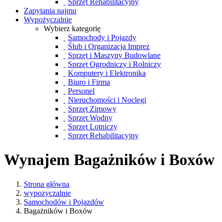
Sprzęt Rehabilitacyjny
Zapytania najmu
Wypożyczalnie
Wybierz kategorię
Samochody i Pojazdy
Ślub i Organizacja Imprez
Sprzęt i Maszyny Budowlane
Sprzęt Ogrodniczy i Rolniczy
Komputery i Elektronika
Biuro i Firma
Personel
Nieruchomości i Noclegi
Sprzęt Zimowy
Sprzęt Wodny
Sprzęt Lotniczy
Sprzęt Rehabilitacyjny
Wynajem Bagażników i Boxów
Strona główna
wypozyczalnie
Samochodów i Pojazdów
Bagażników i Boxów