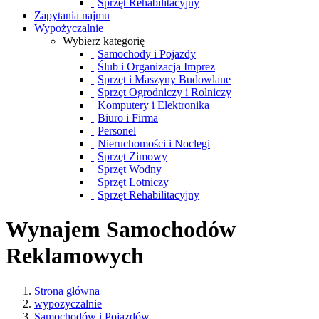
Sprzęt Rehabilitacyjny
Zapytania najmu
Wypożyczalnie
Wybierz kategorię
Samochody i Pojazdy
Ślub i Organizacja Imprez
Sprzęt i Maszyny Budowlane
Sprzęt Ogrodniczy i Rolniczy
Komputery i Elektronika
Biuro i Firma
Personel
Nieruchomości i Noclegi
Sprzęt Zimowy
Sprzęt Wodny
Sprzęt Lotniczy
Sprzęt Rehabilitacyjny
Wynajem Samochodów
Reklamowych
Strona główna
wypozyczalnie
Samochodów i Pojazdów