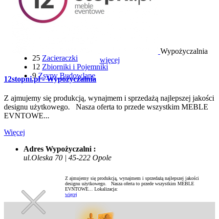
48
Wiertarki i Wkrętarki
21
Wozidła Budowlane
22
Wyciągarki i Windy
116
Wózki Widłowe
6
Wyrzynarki
12
Wywrotki
Wypożyczalnia
25
Zacieraczki
więcej
12
Zbiorniki i Pojemniki
9
Zsypy Budowlane
12stopni.pl - Wypożyczalnia
Z ajmujemy się produkcją, wynajmem i sprzedażą najlepszej jakości
designu użytkowego. Nasza oferta to przede wszystkim MEBLE
EVNTOWE...
Więcej
Adres Wypożyczalni :
ul.Oleska 70 | 45-222 Opole
Z ajmujemy się produkcją, wynajmem i sprzedażą najlepszej jakości
designu użytkowego. Nasza oferta to przede wszystkim MEBLE
EVNTOWE...
Lokalizacja:
więcej