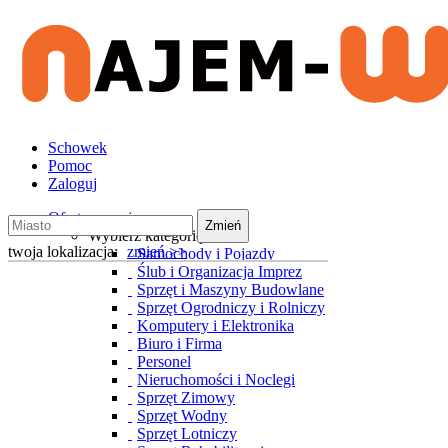
Schowek
Pomoc
Zaloguj
Oferty wynajmu
Zmień
Wybierz kategorię
twoja lokalizacja:
zmień >>
Samochody i Pojazdy
Ślub i Organizacja Imprez
Sprzęt i Maszyny Budowlane
Sprzęt Ogrodniczy i Rolniczy
Komputery i Elektronika
Biuro i Firma
Personel
Nieruchomości i Noclegi
Sprzęt Zimowy
Sprzęt Wodny
Sprzęt Lotniczy