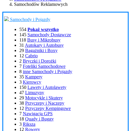
Samochodów Reklamowych
Samochody i Pojazdy
554
Pokaż wszystko
145
Samochody Dostawcze
118
Busy i Mikrobusy
31
Autokary i Autobusy
29
Bagażniki i Boxy
12
Cabrio
2
Bryczki i Dorożki
7
Foteliki Samochodowe
8
inne Samochody i Pojazdy
35
Kampery
3
Kierowcy
150
Lawety i Autolawety
47
Limuzyny
29
Motocykle i Skutery
38
Przyczepy i Naczepy
12
Przyczepy Kempingowe
7
Nawigacja GPS
18
Quady i Buggy
3
Riksza
12
Rowery