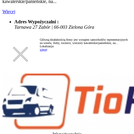
kawalerskie/panieńskie, na...
Więcej
Adres Wypożyczalni :
Tarnawa 27 Zabór | 66-003 Zielona Góra
Główną działalnością firmy jest wynajem samochodów reprezentacyjnych
na wesela, śluby, rocznice, wieczory kawalerskie/panieńskie, na...
Lokalizacja:
więcej