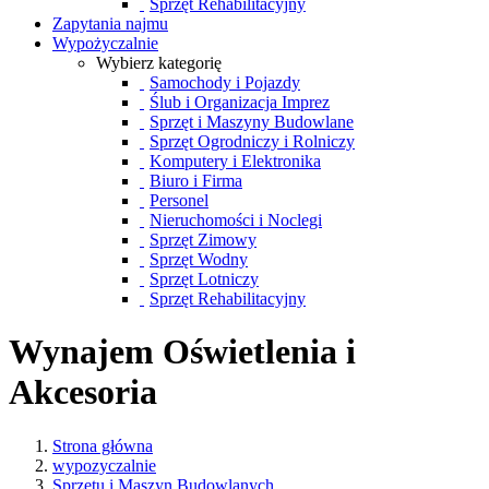
Sprzęt Rehabilitacyjny
Zapytania najmu
Wypożyczalnie
Wybierz kategorię
Samochody i Pojazdy
Ślub i Organizacja Imprez
Sprzęt i Maszyny Budowlane
Sprzęt Ogrodniczy i Rolniczy
Komputery i Elektronika
Biuro i Firma
Personel
Nieruchomości i Noclegi
Sprzęt Zimowy
Sprzęt Wodny
Sprzęt Lotniczy
Sprzęt Rehabilitacyjny
Wynajem Oświetlenia i
Akcesoria
Strona główna
wypozyczalnie
Sprzętu i Maszyn Budowlanych