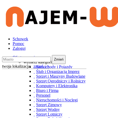
Schowek
Pomoc
Zaloguj
Oferty wynajmu
Zmień
Wybierz kategorię
twoja lokalizacja:
zmień >>
Samochody i Pojazdy
Ślub i Organizacja Imprez
Sprzęt i Maszyny Budowlane
Sprzęt Ogrodniczy i Rolniczy
Komputery i Elektronika
Biuro i Firma
Personel
Nieruchomości i Noclegi
Sprzęt Zimowy
Sprzęt Wodny
Sprzęt Lotniczy