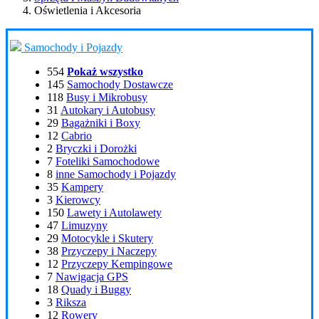
Oświetlenia i Akcesoria
Samochody i Pojazdy
554
Pokaż wszystko
145
Samochody Dostawcze
118
Busy i Mikrobusy
31
Autokary i Autobusy
29
Bagażniki i Boxy
12
Cabrio
2
Bryczki i Dorożki
7
Foteliki Samochodowe
8
inne Samochody i Pojazdy
35
Kampery
3
Kierowcy
150
Lawety i Autolawety
47
Limuzyny
29
Motocykle i Skutery
38
Przyczepy i Naczepy
12
Przyczepy Kempingowe
7
Nawigacja GPS
18
Quady i Buggy
3
Riksza
12
Rowery