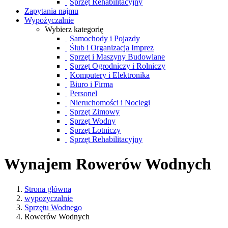
Sprzęt Rehabilitacyjny
Zapytania najmu
Wypożyczalnie
Wybierz kategorię
Samochody i Pojazdy
Ślub i Organizacja Imprez
Sprzęt i Maszyny Budowlane
Sprzęt Ogrodniczy i Rolniczy
Komputery i Elektronika
Biuro i Firma
Personel
Nieruchomości i Noclegi
Sprzęt Zimowy
Sprzęt Wodny
Sprzęt Lotniczy
Sprzęt Rehabilitacyjny
Wynajem Rowerów Wodnych
Strona główna
wypozyczalnie
Sprzętu Wodnego
Rowerów Wodnych