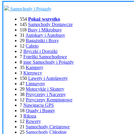
Samochody i Pojazdy
554
Pokaż wszystko
145
Samochody Dostawcze
118
Busy i Mikrobusy
31
Autokary i Autobusy
29
Bagażniki i Boxy
12
Cabrio
2
Bryczki i Dorożki
7
Foteliki Samochodowe
8
inne Samochody i Pojazdy
35
Kampery
3
Kierowcy
150
Lawety i Autolawety
47
Limuzyny
29
Motocykle i Skutery
38
Przyczepy i Naczepy
12
Przyczepy Kempingowe
7
Nawigacja GPS
18
Quady i Buggy
3
Riksza
12
Rowery
21
Samochody Ciężarowe
25
Samochody Chłodnie