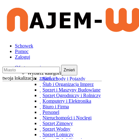
Schowek
Pomoc
Zaloguj
Oferty wynajmu
Zmień
Wybierz kategorię
twoja lokalizacja:
zmień >>
Samochody i Pojazdy
Ślub i Organizacja Imprez
Sprzęt i Maszyny Budowlane
Sprzęt Ogrodniczy i Rolniczy
Komputery i Elektronika
Biuro i Firma
Personel
Nieruchomości i Noclegi
Sprzęt Zimowy
Sprzęt Wodny
Sprzęt Lotniczy