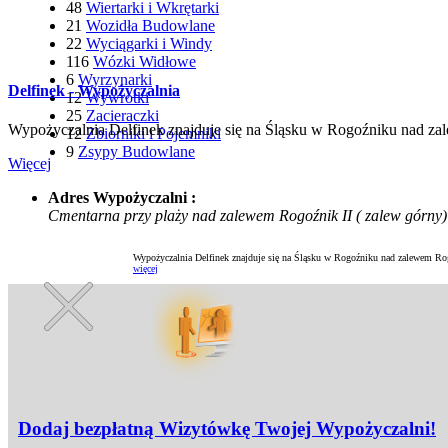
48
Wiertarki i Wkrętarki
21
Wozidła Budowlane
22
Wyciągarki i Windy
116
Wózki Widłowe
6
Wyrzynarki
Delfinek - Wypożyczalnia
12
Wywrotki
25
Zacieraczki
Wypożyczalnia Delfinek znajduje się na Śląsku w Rogoźniku nad zal
12
Zbiorniki i Pojemniki
9
Zsypy Budowlane
Więcej
Adres Wypożyczalni :
Cmentarna przy plaży nad zalewem Rogoźnik II ( zalew górny)
Wypożyczalnia Delfinek znajduje się na Śląsku w Rogoźniku nad zalewem Rogo
więcej
Dodaj bezpłatną Wizytówkę Twojej Wypożyczalni!