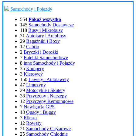
Samochody i Pojazdy
554
Pokaż wszystko
145
Samochody Dostawcze
118
Busy i Mikrobusy
31
Autokary i Autobusy
29
Bagażniki i Boxy
12
Cabrio
2
Bryczki i Dorożki
7
Foteliki Samochodowe
8
inne Samochody i Pojazdy
35
Kampery
3
Kierowcy
150
Lawety i Autolawety
47
Limuzyny
29
Motocykle i Skutery
38
Przyczepy i Naczepy
12
Przyczepy Kempingowe
7
Nawigacja GPS
18
Quady i Buggy
3
Riksza
12
Rowery
21
Samochody Ciężarowe
25
Samochody Chłodnie