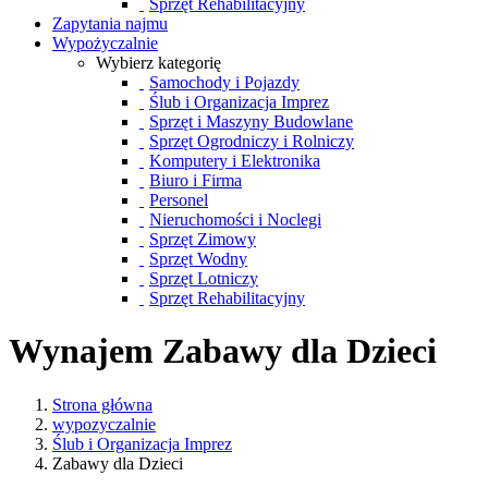
Sprzęt Rehabilitacyjny
Zapytania najmu
Wypożyczalnie
Wybierz kategorię
Samochody i Pojazdy
Ślub i Organizacja Imprez
Sprzęt i Maszyny Budowlane
Sprzęt Ogrodniczy i Rolniczy
Komputery i Elektronika
Biuro i Firma
Personel
Nieruchomości i Noclegi
Sprzęt Zimowy
Sprzęt Wodny
Sprzęt Lotniczy
Sprzęt Rehabilitacyjny
Wynajem Zabawy dla Dzieci
Strona główna
wypozyczalnie
Ślub i Organizacja Imprez
Zabawy dla Dzieci