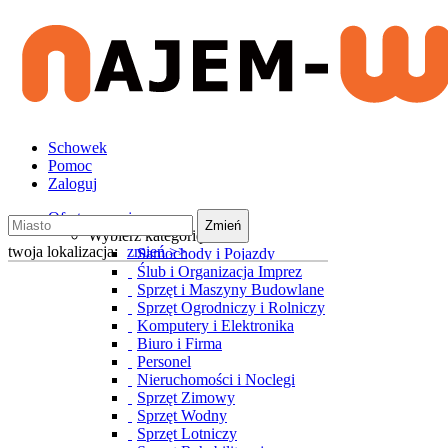
Schowek
Pomoc
Zaloguj
Oferty wynajmu
Zmień
Wybierz kategorię
twoja lokalizacja:
zmień >>
Samochody i Pojazdy
Ślub i Organizacja Imprez
Sprzęt i Maszyny Budowlane
Sprzęt Ogrodniczy i Rolniczy
Komputery i Elektronika
Biuro i Firma
Personel
Nieruchomości i Noclegi
Sprzęt Zimowy
Sprzęt Wodny
Sprzęt Lotniczy