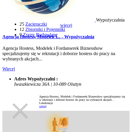
22
Wyciągarki i Windy
116
Wózki Widłowe
6
Wyrzynarki
12
Wywrotki
Wypożyczalnia
25
Zacieraczki
więcej
12
Zbiorniki i Pojemniki
9
Zsypy Budowlane
Agencja Hostess, Modelek i... - Wypożyczalnia
Agencja Hostess, Modelek i Fordanserek Biznesshow
specjalizujemy się w rekrutacji i doborze hostess do pracy na
wybranych akcjach...
Więcej
Adres Wypożyczalni :
Iwaszkiewicza 36A | 10-089 Olsztyn
Agencja Hostess, Modelek i Fordanserek Biznesshow specjalizujemy się
w rekrutacji i doborze hostess do pracy na wybranych akcjach...
Lokalizacja:
więcej