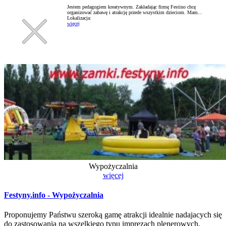
Jestem pedagogiem kreatywnym. Zakładając firmę Festino chcę
organizować zabawę i atrakcję przede wszystkim dzieciom. Mam...
Lokalizacja:
więcej
Wypożyczalnia
więcej
Festyny.info - Wypożyczalnia
Proponujemy Państwu szeroką gamę atrakcji idealnie nadajacych się
do zastosowania na wszelkiego typu imprezach plenerowych,