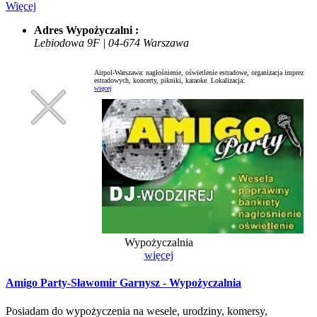
Więcej
Adres Wypożyczalni :
Lebiodowa 9F | 04-674 Warszawa
Airpol-Warszawa: nagłośnienie, oświetlenie estradowe, organizacja imprez
estradowych, koncerty, pikniki, karaoke.
Lokalizacja:
więcej
Wypożyczalnia
więcej
Amigo Party-Sławomir Garnysz - Wypożyczalnia
Posiadam do wypożyczenia na wesele, urodziny, komersy,