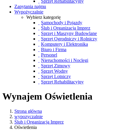
Sprzęt Rehabilitacyjny
Zapytania najmu
Wypożyczalnie
Wybierz kategorię
Samochody i Pojazdy
Ślub i Organizacja Imprez
Sprzęt i Maszyny Budowlane
Sprzęt Ogrodniczy i Rolniczy
Komputery i Elektronika
Biuro i Firma
Personel
Nieruchomości i Noclegi
Sprzęt Zimowy
Sprzęt Wodny
Sprzęt Lotniczy
Sprzęt Rehabilitacyjny
Wynajem Oświetlenia
Strona główna
wypozyczalnie
Ślub i Organizacja Imprez
Oświetlenia