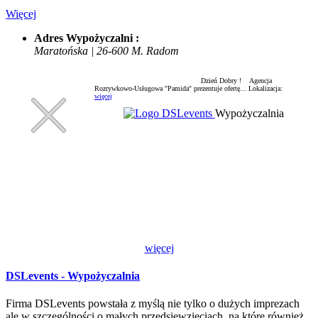
Więcej
Adres Wypożyczalni :
Maratońska | 26-600 M. Radom
Dzień Dobry ! Agencja
Rozrywkowo-Usługowa ''Pamida'' prezentuje ofertę...
Lokalizacja:
więcej
Wypożyczalnia
więcej
DSLevents - Wypożyczalnia
Firma DSLevents powstała z myślą nie tylko o dużych imprezach
ale w szczególności o małych przedsięwzięciach, na które również