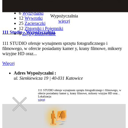
22
Wyciągarki i Windy
116
Wózki Widłowe
6
Wyrzynarki
Wypożyczalnia
12
Wywrotki
więcej
25
Zacieraczki
12
Zbiorniki i Pojemniki
111 Studio - Wypożyczalnia
9
Zsypy Budowlane
111 STUDIO oferuje wynajmem sprzętu fotograficznego i
filmowego, w ofercie posiadamy kamer y, krany filmowe, miksery
wizyjne HD oraz...
Więcej
Adres Wypożyczalni :
ul. Sienkiewicza 19 | 40-031 Katowice
111 STUDIO oferuje wynajmem sprzętu fotograficznego i filmowego, w
ofercie posiadamy kamer y, krany filmowe, miksery wizyjne HD oraz...
Lokalizacja:
więcej