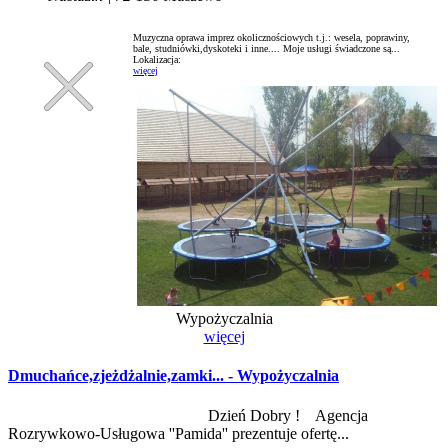
Muzyczna oprawa imprez okolicznościowych t.j.: wesela, poprawiny,
bale, studniówki,dyskoteki i inne.... Moje usługi świadczone są...
Lokalizacja:
więcej
Wypożyczalnia
więcej
Dmuchańce,zjeżdżalnie,zamki... - Wypożyczalnia
Dzień Dobry ! Agencja
Rozrywkowo-Usługowa ''Pamida'' prezentuje ofertę...