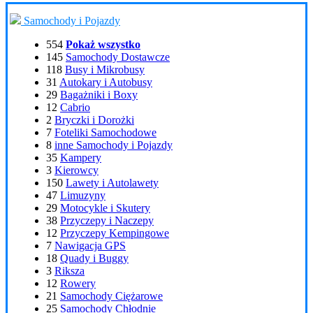
Samochody i Pojazdy
554
Pokaż wszystko
145
Samochody Dostawcze
118
Busy i Mikrobusy
31
Autokary i Autobusy
29
Bagażniki i Boxy
12
Cabrio
2
Bryczki i Dorożki
7
Foteliki Samochodowe
8
inne Samochody i Pojazdy
35
Kampery
3
Kierowcy
150
Lawety i Autolawety
47
Limuzyny
29
Motocykle i Skutery
38
Przyczepy i Naczepy
12
Przyczepy Kempingowe
7
Nawigacja GPS
18
Quady i Buggy
3
Riksza
12
Rowery
21
Samochody Ciężarowe
25
Samochody Chłodnie