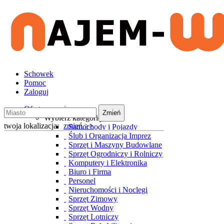
Schowek
Pomoc
Zaloguj
Oferty wynajmu
Zmień
Wybierz kategorię
twoja lokalizacja:
zmień >>
Samochody i Pojazdy
Ślub i Organizacja Imprez
Sprzęt i Maszyny Budowlane
Sprzęt Ogrodniczy i Rolniczy
Komputery i Elektronika
Biuro i Firma
Personel
Nieruchomości i Noclegi
Sprzęt Zimowy
Sprzęt Wodny
Sprzęt Lotniczy