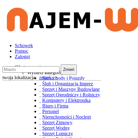
Schowek
Pomoc
Zaloguj
Oferty wynajmu
Zmień
Wybierz kategorię
twoja lokalizacja:
zmień >>
Samochody i Pojazdy
Ślub i Organizacja Imprez
Sprzęt i Maszyny Budowlane
Sprzęt Ogrodniczy i Rolniczy
Komputery i Elektronika
Biuro i Firma
Personel
Nieruchomości i Noclegi
Sprzęt Zimowy
Sprzęt Wodny
Sprzęt Lotniczy