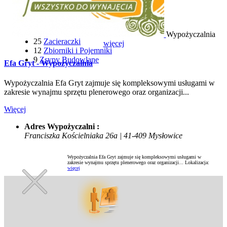
22
Wyciągarki i Windy
116
Wózki Widłowe
6
Wyrzynarki
12
Wywrotki
Wypożyczalnia
25
Zacieraczki
więcej
12
Zbiorniki i Pojemniki
9
Zsypy Budowlane
Efa Gryt - Wypożyczalnia
Wypożyczalnia Efa Gryt zajmuje się kompleksowymi usługami w
zakresie wynajmu sprzętu plenerowego oraz organizacji...
Więcej
Adres Wypożyczalni :
Franciszka Kościelniaka 26a | 41-409 Mysłowice
Wypożyczalnia Efa Gryt zajmuje się kompleksowymi usługami w
zakresie wynajmu sprzętu plenerowego oraz organizacji...
Lokalizacja:
więcej