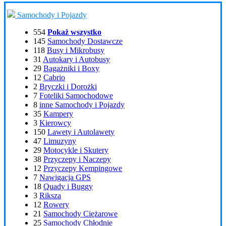
Samochody i Pojazdy
554
Pokaż wszystko
145
Samochody Dostawcze
118
Busy i Mikrobusy
31
Autokary i Autobusy
29
Bagażniki i Boxy
12
Cabrio
2
Bryczki i Dorożki
7
Foteliki Samochodowe
8
inne Samochody i Pojazdy
35
Kampery
3
Kierowcy
150
Lawety i Autolawety
47
Limuzyny
29
Motocykle i Skutery
38
Przyczepy i Naczepy
12
Przyczepy Kempingowe
7
Nawigacja GPS
18
Quady i Buggy
3
Riksza
12
Rowery
21
Samochody Ciężarowe
25
Samochody Chłodnie