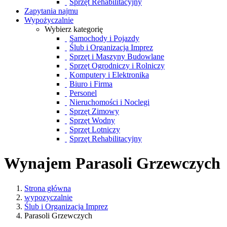
Sprzęt Rehabilitacyjny
Zapytania najmu
Wypożyczalnie
Wybierz kategorię
Samochody i Pojazdy
Ślub i Organizacja Imprez
Sprzęt i Maszyny Budowlane
Sprzęt Ogrodniczy i Rolniczy
Komputery i Elektronika
Biuro i Firma
Personel
Nieruchomości i Noclegi
Sprzęt Zimowy
Sprzęt Wodny
Sprzęt Lotniczy
Sprzęt Rehabilitacyjny
Wynajem Parasoli Grzewczych
Strona główna
wypozyczalnie
Ślub i Organizacja Imprez
Parasoli Grzewczych