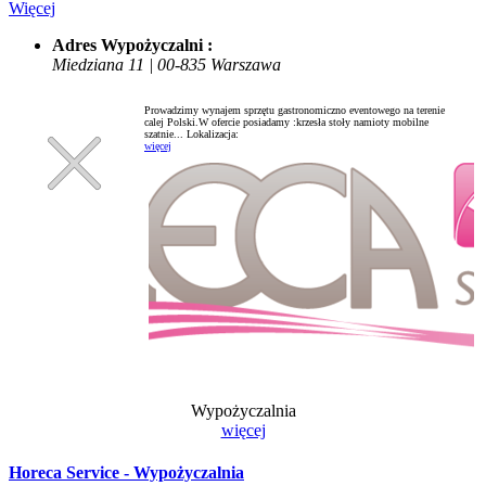
Więcej
Adres Wypożyczalni :
Miedziana 11 | 00-835 Warszawa
Prowadzimy wynajem sprzętu gastronomiczno eventowego na terenie
calej Polski.W ofercie posiadamy :krzesła stoły namioty mobilne
szatnie...
Lokalizacja:
więcej
Wypożyczalnia
więcej
Horeca Service - Wypożyczalnia