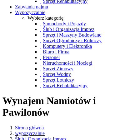
Sprzęt Rehabilitacyjny
Zapytania najmu
Wypożyczalnie
Wybierz kategorię
Samochody i Pojazdy
Ślub i Organizacja Imprez
Sprzęt i Maszyny Budowlane
Sprzęt Ogrodniczy i Rolniczy
Komputery i Elektronika
Biuro i Firma
Personel
Nieruchomości i Noclegi
Sprzęt Zimowy
Sprzęt Wodny
Sprzęt Lotniczy
Sprzęt Rehabilitacyjny
Wynajem Namiotów i
Pawilonów
Strona główna
wypozyczalnie
Ślub i Organizacja Imprez