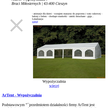
Braci Miłosiernych | 43-400 Cieszyn
- animacje dla dzieci - wynajem maszyny do popcornu i waty cukrowej -
balony z helem - chodzące maskotki - zamki dmuchane - giga...
Lokalizacja:
więcej
Wypożyczalnia
więcej
ArTent - Wypożyczalnia
Podstawowym ”¯przedmiotem działalności firmy ArTent jest