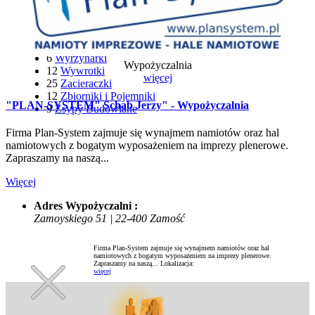
48
Wiertarki i Wkrętarki
21
Wozidła Budowlane
22
Wyciągarki i Windy
116
Wózki Widłowe
6
Wyrzynarki
Wypożyczalnia
12
Wywrotki
więcej
25
Zacieraczki
12
Zbiorniki i Pojemniki
"PLAN-SYSTEM" Schab Jerzy" - Wypożyczalnia
9
Zsypy Budowlane
Firma Plan-System zajmuje się wynajmem namiotów oraz hal
namiotowych z bogatym wyposażeniem na imprezy plenerowe.
Zapraszamy na naszą...
Więcej
Adres Wypożyczalni :
Zamoyskiego 51 | 22-400 Zamość
Firma Plan-System zajmuje się wynajmem namiotów oraz hal
namiotowych z bogatym wyposażeniem na imprezy plenerowe.
Zapraszamy na naszą...
Lokalizacja:
więcej