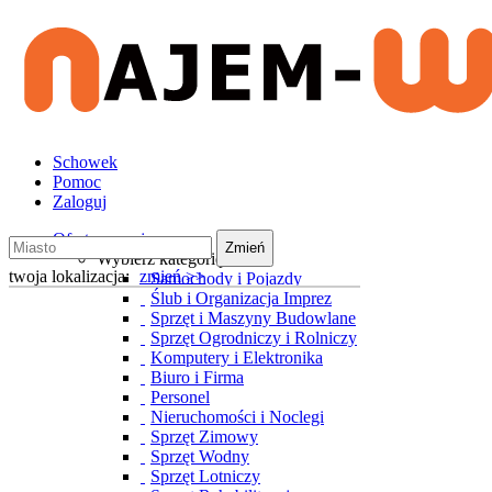
Schowek
Pomoc
Zaloguj
Oferty wynajmu
Zmień
Wybierz kategorię
twoja lokalizacja:
zmień >>
Samochody i Pojazdy
Ślub i Organizacja Imprez
Sprzęt i Maszyny Budowlane
Sprzęt Ogrodniczy i Rolniczy
Komputery i Elektronika
Biuro i Firma
Personel
Nieruchomości i Noclegi
Sprzęt Zimowy
Sprzęt Wodny
Sprzęt Lotniczy