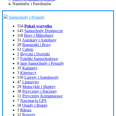
Namiotów i Pawilonów
Samochody i Pojazdy
554
Pokaż wszystko
145
Samochody Dostawcze
118
Busy i Mikrobusy
31
Autokary i Autobusy
29
Bagażniki i Boxy
12
Cabrio
2
Bryczki i Dorożki
7
Foteliki Samochodowe
8
inne Samochody i Pojazdy
35
Kampery
3
Kierowcy
150
Lawety i Autolawety
47
Limuzyny
29
Motocykle i Skutery
38
Przyczepy i Naczepy
12
Przyczepy Kempingowe
7
Nawigacja GPS
18
Quady i Buggy
3
Riksza
12
Rowery